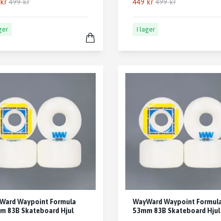
kr
499 kr
449 kr
499 kr
ager
I lager
Ward Waypoint Formula
WayWard Waypoint Formul
m 83B Skateboard Hjul
53mm 83B Skateboard Hjul