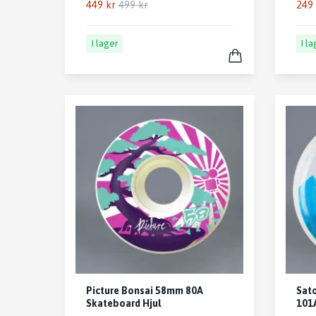
449 kr
499 kr
249 
I lager
I l
Picture Bonsai 58mm 80A
Sat
Skateboard Hjul
101A