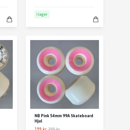
I lager
NB Pink 54mm 99A Skateboard
Hjul
199 kr
399 kr