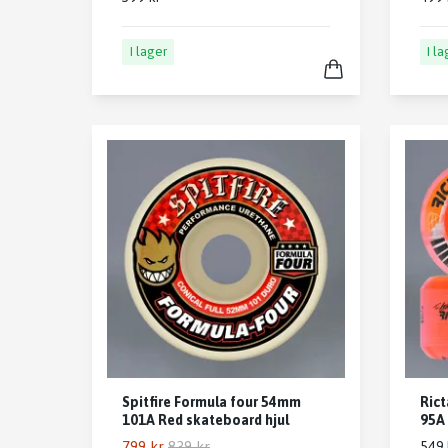
I lager
I l
Spitfire Formula four 54mm
Rict
101A Red skateboard hjul
95A 
799 kr
839 kr
549 