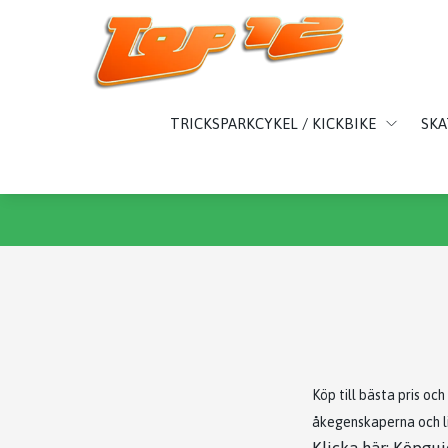
TRICKSPARKCYKEL / KICKBIKE
SK
Köp till bästa pris oc
åkegenskaperna och l