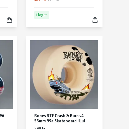
I lager
99A
Bones STF Crash & Burn v4
53mm 99a Skateboard Hjul
599 kr