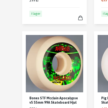
499 
399 kr
I lager
I l
Bones STF Mcclain Apocalypse
Pig 
v5 55mm 99A Skateboard Hjul
Skat