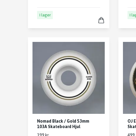
I lager
I l
Nomad Black / Gold 53mm
OJ E
103A Skateboard Hjul
Skat
399 kr
499 