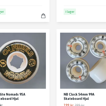
ager
I lager
lite Nomads 95A
NB Clock 54mm 99A
eboard Hjul
Skateboard Hjul
199 kr
399 kr
kr