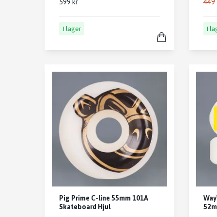
449 
599 kr
I lager
I l
Pig Prime C-line 55mm 101A
Way
Skateboard Hjul
52m