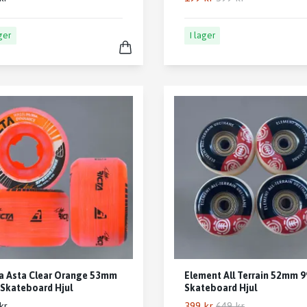
ager
I lager
a Asta Clear Orange 53mm
Element All Terrain 52mm 
Skateboard Hjul
Skateboard Hjul
399 kr
649 kr
kr