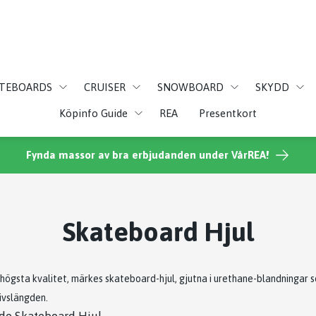
ATEBOARDS
CRUISER
SNOWBOARD
SKYDD
Köpinfo Guide
REA
Presentkort
Fynda massor av bra erbjudanden under VårREA!
Skateboard Hjul
h högsta kvalitet, märkes skateboard-hjul, gjutna i urethane-blandningar
ivslängden.