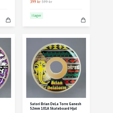
399 kr
599 kr
I lager
Satori Brian DeLa Torre Ganesh
52mm 101A Skateboard Hjul