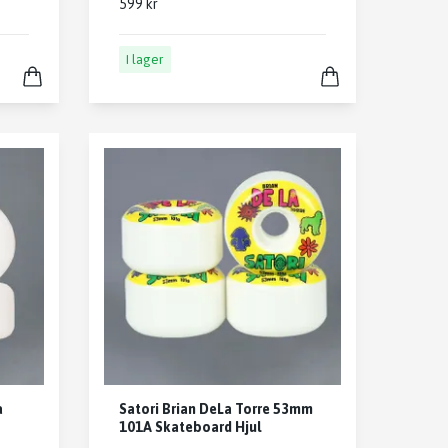
599 kr
I lager
a
Satori Brian DeLa Torre 53mm
101A Skateboard Hjul