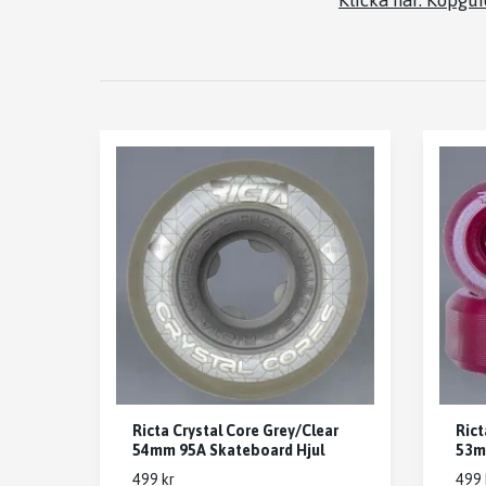
Klicka här: Köpgu
Ricta Crystal Core Grey/Clear
Rict
54mm 95A Skateboard Hjul
53m
499 kr
499 