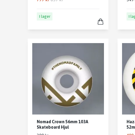
I lager
I l
Nomad Crown 56mm 103A
Haza
Skateboard Hjul
52m