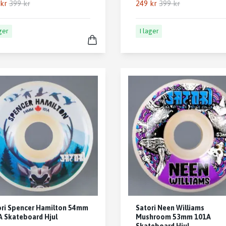
kr
399 kr
249 kr
399 kr
ager
I lager
ori Spencer Hamilton 54mm
Satori Neen Williams
 Skateboard Hjul
Mushroom 53mm 101A
Skateboard Hjul