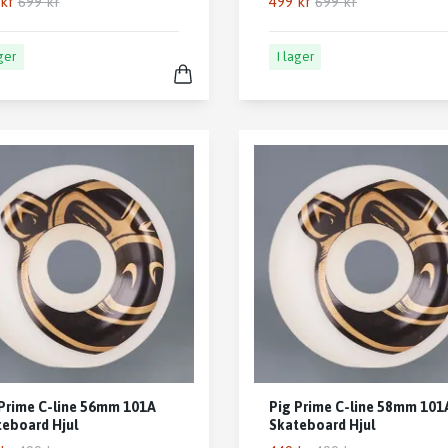
kr
699 kr
499 kr
699 kr
ager
I lager
Prime C-line 56mm 101A
Pig Prime C-line 58mm 101
eboard Hjul
Skateboard Hjul