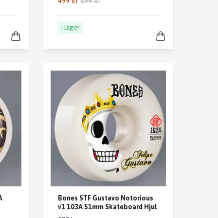
499 kr
699 kr
I lager
A
Bones STF Gustavo Notorious
v1 103A 51mm Skateboard Hjul