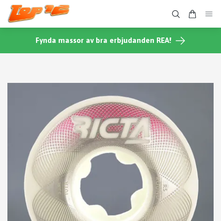
Fynda massor av bra erbjudanden REA!