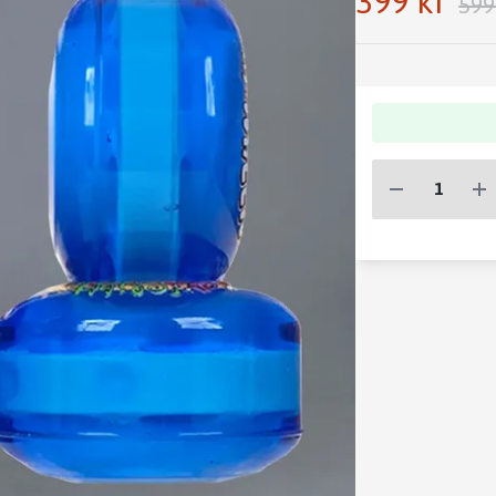
399 kr
599