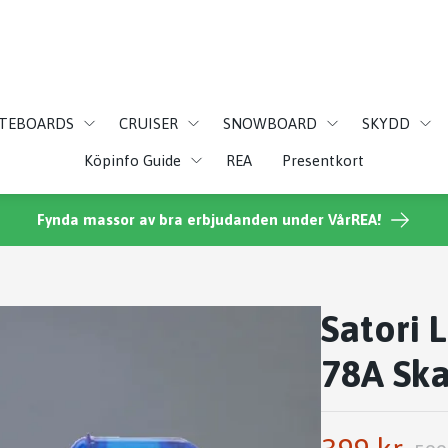
ATEBOARDS
CRUISER
SNOWBOARD
SKYDD
Köpinfo Guide
REA
Presentkort
Fynda massor av bra erbjudanden under VårREA!
Satori 
78A Ska