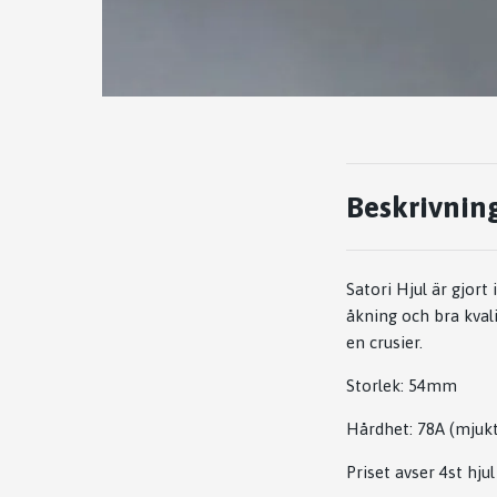
Beskrivnin
Satori Hjul är gjor
åkning och bra kvali
en crusier.
Storlek: 54mm
Hårdhet: 78A (mjukt
Priset avser 4st hjul