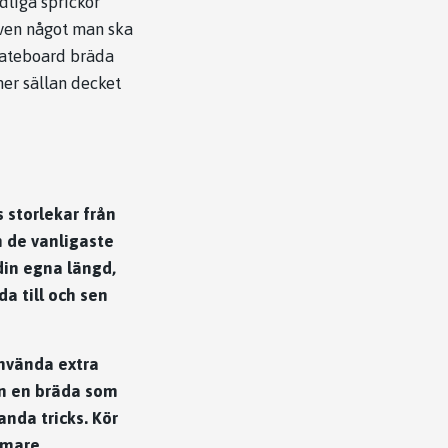
ydliga sprickor
Även något man ska
skateboard bräda
mer sällan decket
s storlekar från
n de vanligaste
din egna längd,
a till och sen
nvända extra
an en bräda som
anda tricks. Kör
ämare.