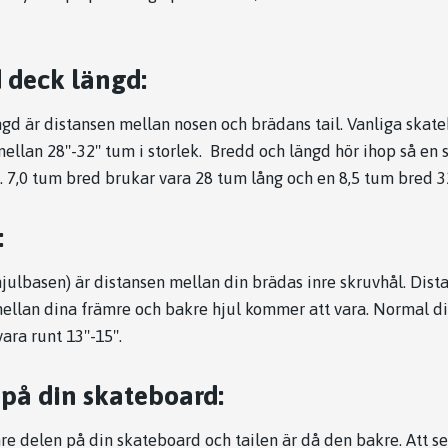
 deck längd:
gd är distansen mellan nosen och brädans tail. Vanliga skat
ellan 28"-32" tum i storlek. Bredd och längd hör ihop så en 
. 7,0 tum bred brukar vara 28 tum lång och en 8,5 tum bred 3
:
julbasen) är distansen mellan din brädas inre skruvhål. Dis
ellan dina främre och bakre hjul kommer att vara. Normal di
ara runt 13"-15".
 på din skateboard:
e delen på din skateboard och tailen är då den bakre. Att s