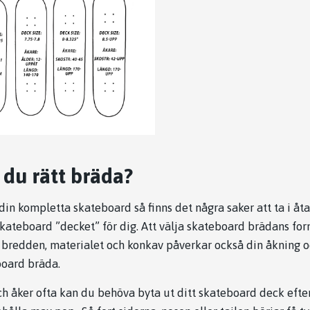
 du rätt bräda?
in kompletta skateboard så finns det några saker att ta i åt
 skateboard ”decket” för dig. Att välja skateboard brädans form
 bredden, materialet och konkav påverkar också din åkning 
board bräda.
ch åker ofta kan du behöva byta ut ditt skateboard deck efter