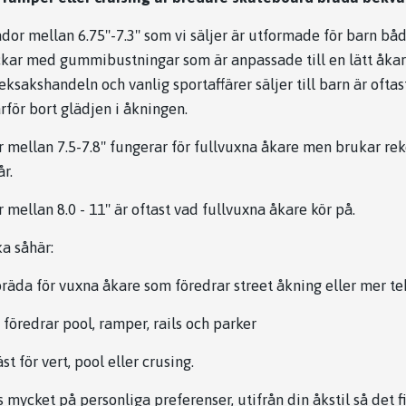
or mellan 6.75"-7.3" som vi säljer är utformade för barn båd
ckar med gummibustningar som är anpassade till en lätt åkar
ksakshandeln och vanlig sportaffärer säljer till barn är ofta
ärför bort glädjen i åkningen.
 mellan 7.5-7.8" fungerar för fullvuxna åkare men brukar re
r.
mellan 8.0 - 11" är oftast vad fullvuxna åkare kör på.
a såhär:
bräda för vuxna åkare som föredrar street åkning eller mer tek
 föredrar pool, ramper, rails och parker
st för vert, pool eller crusing.
 mycket på personliga preferenser, utifrån din åkstil så det fi