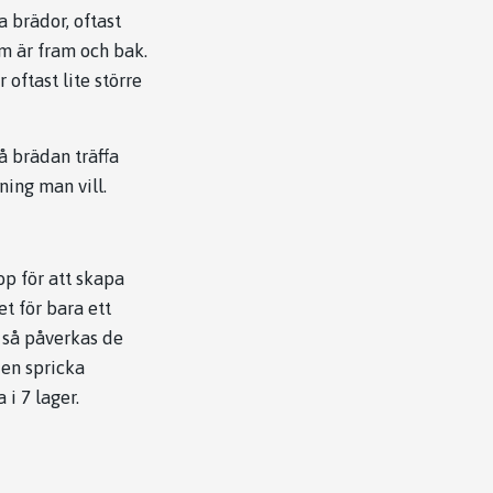
a brädor, oftast
om är fram och bak.
oftast lite större
å brädan träffa
tning man vill.
op för att skapa
et för bara ett
t så påverkas de
 en spricka
i 7 lager.