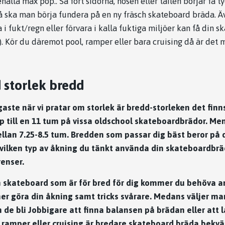
ålla max pop.. Så fort sidorna, nosen eller tailen börjar få t
 så ska man börja fundera på en ny fräsch skateboard bräda. 
a i fukt/regn eller förvara i kalla fuktiga miljöer kan få din 
st). Kör du däremot pool, ramper eller bara cruising då är det 
 storlek bredd
gaste när vi pratar om storlek är bredd-storleken det finn
p till en 11 tum på vissa oldschool skateboardbrädor. Me
llan 7.25-8.5 tum. Bredden som passar dig bäst beror på 
vilken typ av åkning du tänkt använda din skateboardbräd
renser.
 skateboard som är för bred för dig kommer du behöva a
mer göra din åkning samt tricks svårare. Medans väljer m
n de bli Jobbigare att finna balansen på brädan eller att l
 ramper eller cruising är bredare skateboard bräda bekv