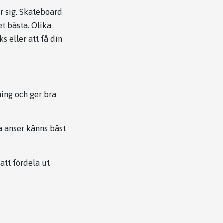
r sig. Skateboard
et bästa. Olika
s eller att få din
ing och ger bra
a anser känns bäst
att fördela ut