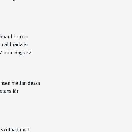
eboard brukar
smal bräda är
2 tum lång osv.
tansen mellan dessa
stans för
e skillnad med