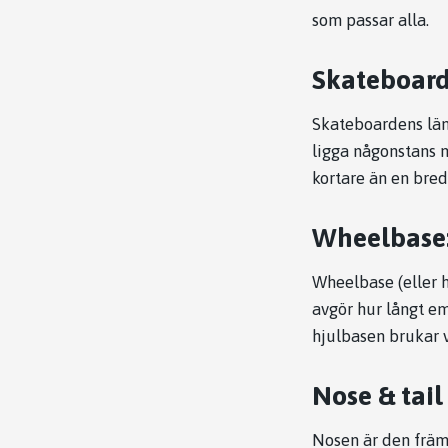
som passar alla.
Skateboard
Skateboardens län
ligga någonstans m
kortare än en bred
Wheelbase
Wheelbase (eller h
avgör hur långt em
hjulbasen brukar v
Nose & tail
Nosen är den främr