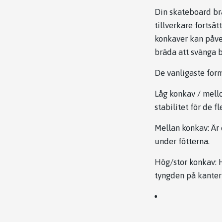
Din skateboard br
tillverkare fortsä
konkaver kan påver
bräda att svänga b
De vanligaste form
Låg konkav / mell
stabilitet för de f
Mellan konkav: Är
under fötterna.
Hög/stor konkav: H
tyngden på kanterna