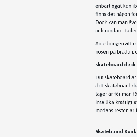
enbart ögat kan ib
finns det någon fo
Dock kan man även 
och rundare, taile
Anledningen att no
nosen på brädan, d
skateboard deck
Din skateboard är 
ditt skateboard dec
lager är för man f
inte lika kraftigt 
medans resten är f
Skateboard Konk