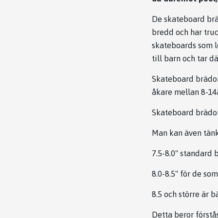
De skateboard bräd
bredd och har tru
skateboards som le
till barn och tar d
Skateboard brädor
åkare mellan 8-14å
Skateboard brädor 
Man kan även tänk
7.5-8.0" standard 
8.0-8.5" för de som
8.5 och större är bä
Detta beror förstås