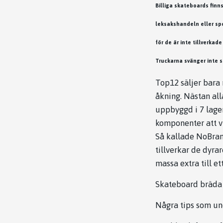
Billiga skateboards finns
leksakshandeln eller spo
för de är inte tillverkad
Truckarna svänger inte so
Top12 säljer bara
åkning. Nästan all
uppbyggd i 7 lager
komponenter att vi
Så kallade NoBran
tillverkar de dyra
massa extra till et
Skateboard bräda /
Några tips som und