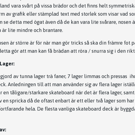
land vara svårt på vissa brädor och det finns helt symmetrisk
rm av grafik eller stämplad text med storlek som visar vad s
se detta med ögat även då de kan vara lite svårare, nosen är 
n är lite mindre och brantare.
sen är större är för när man gör tricks så ska din främre fot p
etta gör att man kan få brädan att röra / snurra sig i den rik
 Lager:
gjord av tunna lager trä faner, 7 lager limmas och pressas ih
k. Anledningen till att man använder sig av flera lager iställ
år en tåligare/starkare skateboard när det är flera lager, sam
av en spricka då de oftast enbart är ett eller två lager som har
ortfarande hela. De flesta vanliga skateboard deck är byggda 
av: