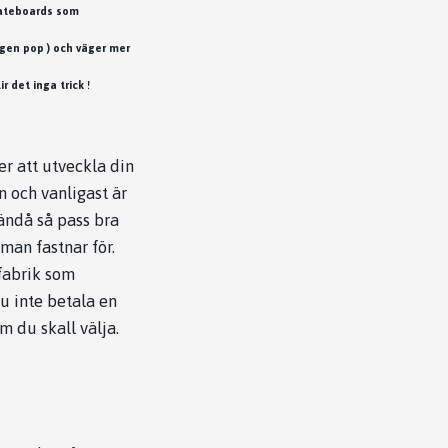
skateboards som
ngen pop ) och väger mer
r det inga trick !
r att utveckla din
n och vanligast är
 ändå så pass bra
man fastnar för.
fabrik som
u inte betala en
m du skall välja.