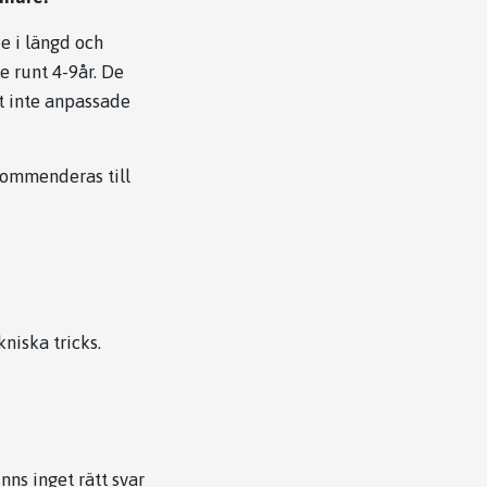
e i längd och
e runt 4-9år. De
st inte anpassade
kommenderas till
niska tricks.
nns inget rätt svar