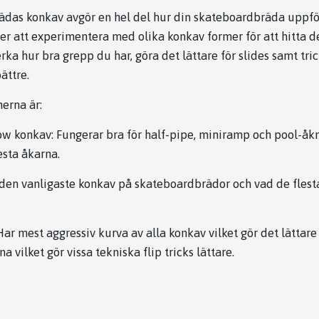
ädas konkav avgör en hel del hur din skateboardbräda uppfö
tter att experimentera med olika konkav former för att hitta d
ka hur bra grepp du har, göra det lättare för slides samt trick
ättre.
erna är:
ow konkav: Fungerar bra för half-pipe, miniramp och pool-åkn
lesta åkarna.
 den vanligaste konkav på skateboardbrädor och vad de flest
ar mest aggressiv kurva av alla konkav vilket gör det lättare 
 vilket gör vissa tekniska flip tricks lättare.