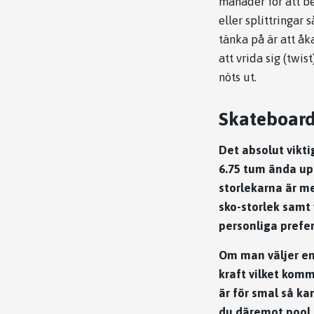
månader för att beh
eller splittringar
tänka på är att åk
att vrida sig (twi
nöts ut.
Skateboard
Det absolut vikti
6.75 tum ända up
storlekarna är me
sko-storlek samt 
personliga prefe
Om man väljer en
kraft vilket kom
är för smal så ka
du däremot pool,