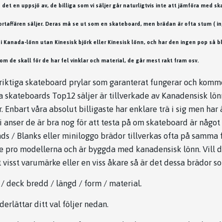
 det en uppsjö av, de billiga som vi säljer går naturligtvis inte att jämföra med 
rtaffären säljer. Deras må se ut som en skateboard, men brädan är ofta stum ( i
e i Kanada-lönn utan Kinesisk björk eller Kinesisk lönn, och har den ingen pop så bli
m de skall för de har fel vinklar och material, de går mest rakt fram osv.
 riktiga skateboard prylar som garanterat fungerar och komme
a skateboards Top12 säljer är tillverkade av Kanadensisk lön
. Enbart våra absolut billigaste har enklare trä i sig men har
 anser de är bra nog för att testa på om skateboard är något 
ds / Blanks eller miniloggo brädor tillverkas ofta på samma 
re pro modellerna och är byggda med kanadensisk lönn. Vill d
t visst varumärke eller en viss åkare så är det dessa brädor so
 deck bredd / längd / form / material.
erlättar ditt val följer nedan.