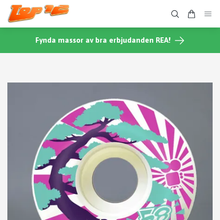
Fynda massor av bra erbjudanden REA!