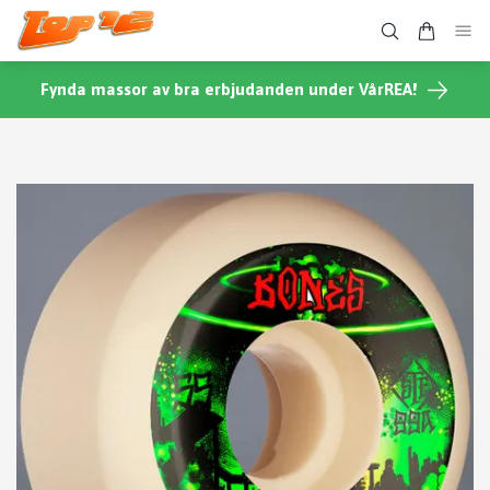
Fynda massor av bra erbjudanden under VårREA!