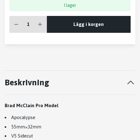
I lager
Lägg i korgen
Beskrivning
Brad McClain Pro Model
Apocalypse
55mm×32mm
V5 Sidecut