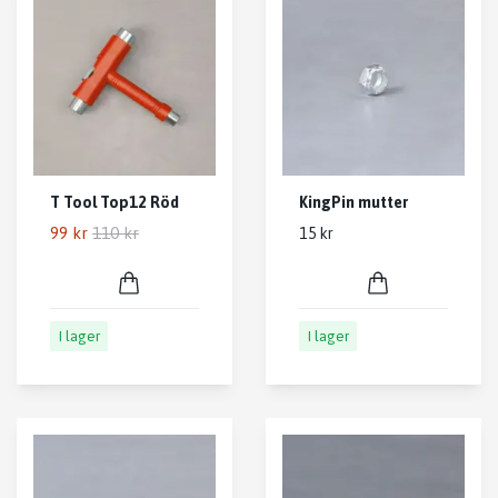
T Tool Top12 Röd
KingPin mutter
99 kr
110 kr
15 kr
I lager
I lager