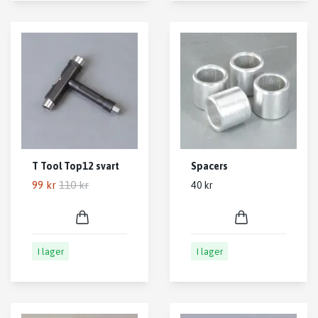
T Tool Top12 svart
Spacers
99 kr
110 kr
40 kr
I lager
I lager