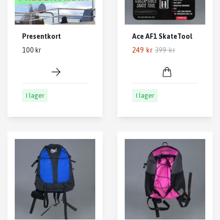
Presentkort
Ace AF1 SkateTool
249 kr
399 kr
100 kr
I lager
I lager