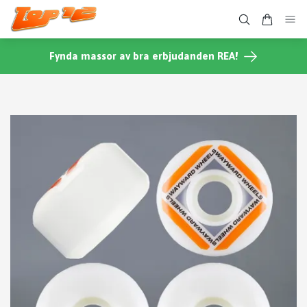
Fynda massor av bra erbjudanden REA!