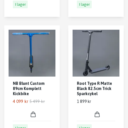
I lager
I lager
NB Blunt Custom
Root Type R Matte
89cm Komplett
Black 82.5cm Trick
Kickbike
Sparkcykel
4 099 kr
5 499 kr
1 899 kr