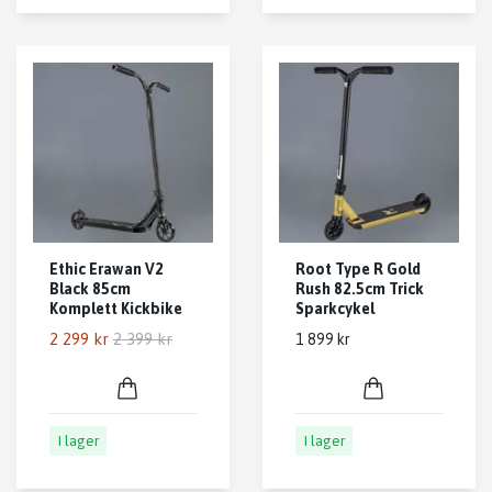
Ethic Erawan V2
Root Type R Gold
Black 85cm
Rush 82.5cm Trick
Komplett Kickbike
Sparkcykel
2 299 kr
2 399 kr
1 899 kr
I lager
I lager