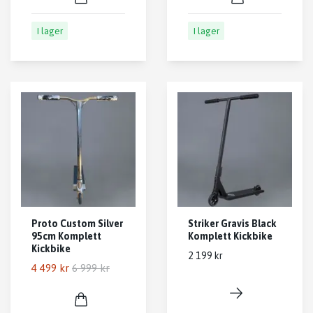
I lager
I lager
Proto Custom Silver
Striker Gravis Black
95cm Komplett
Komplett Kickbike
Kickbike
2 199 kr
4 499 kr
6 999 kr