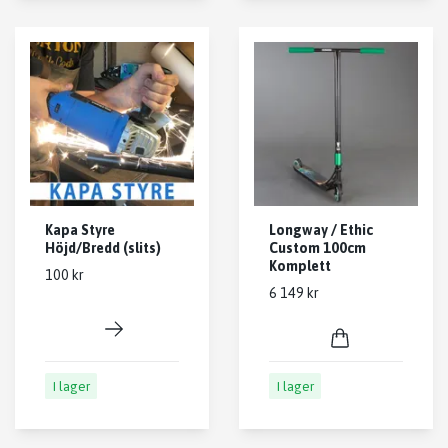
Kapa Styre
Longway / Ethic
Höjd/Bredd (slits)
Custom 100cm
Komplett
100 kr
6 149 kr
I lager
I lager