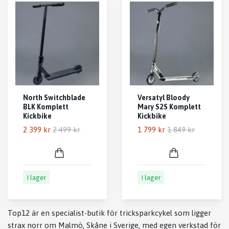
North Switchblade
Versatyl Bloody
BLK Komplett
Mary S2S Komplett
Kickbike
Kickbike
2 399 kr
2 499 kr
1 799 kr
1 849 kr
I lager
I lager
Top12 är en specialist-butik för tricksparkcykel som ligger
strax norr om Malmö, Skåne i Sverige, med egen verkstad för