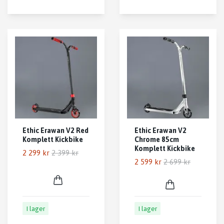
Ethic Erawan V2 Red
Ethic Erawan V2
Komplett Kickbike
Chrome 85cm
Komplett Kickbike
2 299 kr
2 399 kr
2 599 kr
2 699 kr
I lager
I lager