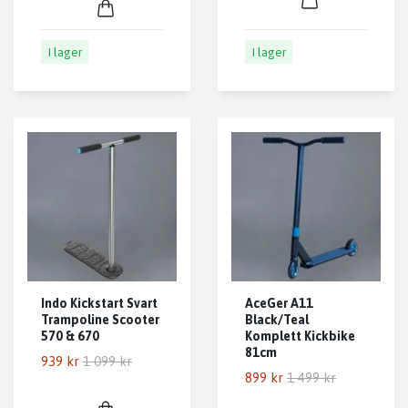
I lager
I lager
Indo Kickstart Svart
AceGer A11
Trampoline Scooter
Black/Teal
570 & 670
Komplett Kickbike
81cm
939 kr
1 099 kr
899 kr
1 499 kr