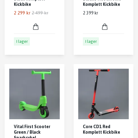
Kickbike
Komplett Kickbike
2 299 kr
2 499 kr
2 399 kr
I lager
I lager
Vital First Scooter
Core CD1 Red
Green / Black
Komplett Kickbike
Sparkcykel