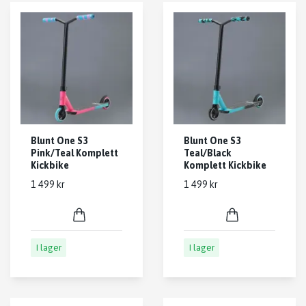
Blunt One S3
Blunt One S3
Pink/Teal Komplett
Teal/Black
Kickbike
Komplett Kickbike
1 499 kr
1 499 kr
I lager
I lager