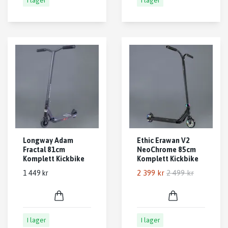
I lager
I lager
Longway Adam
Ethic Erawan V2
Fractal 81cm
NeoChrome 85cm
Komplett Kickbike
Komplett Kickbike
2 399 kr
2 499 kr
1 449 kr
I lager
I lager