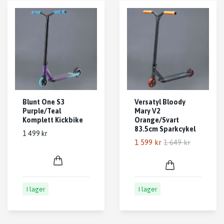
Blunt One S3
Versatyl Bloody
Purple/Teal
Mary V2
Komplett Kickbike
Orange/Svart
83.5cm Sparkcykel
1 499 kr
1 599 kr
1 649 kr
I lager
I lager