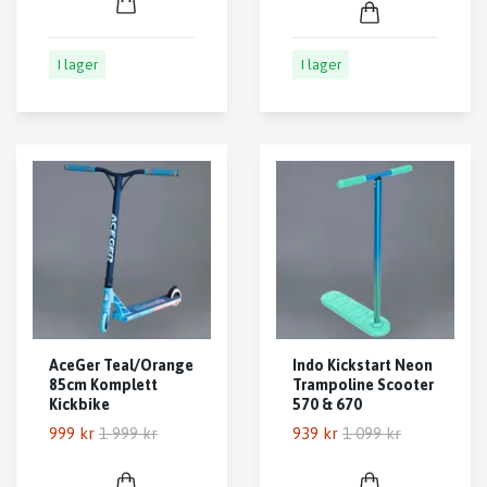
I lager
I lager
AceGer Teal/Orange
Indo Kickstart Neon
85cm Komplett
Trampoline Scooter
Kickbike
570 & 670
999 kr
1 999 kr
939 kr
1 099 kr