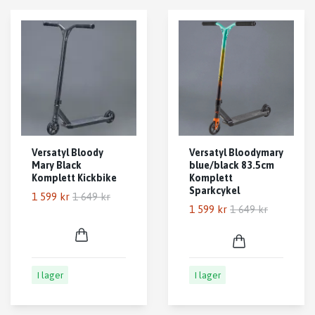
Versatyl Bloody
Versatyl Bloodymary
Mary Black
blue/black 83.5cm
Komplett Kickbike
Komplett
Sparkcykel
1 599 kr
1 649 kr
1 599 kr
1 649 kr
I lager
I lager