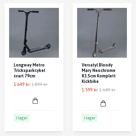
Longway Metro
Versatyl Bloody
Tricksparkcykel
Mary Neochrome
svart 79cm
83.5cm Komplett
Kickbike
1 649 kr
1 899 kr
1 599 kr
1 649 kr
I lager
I lager