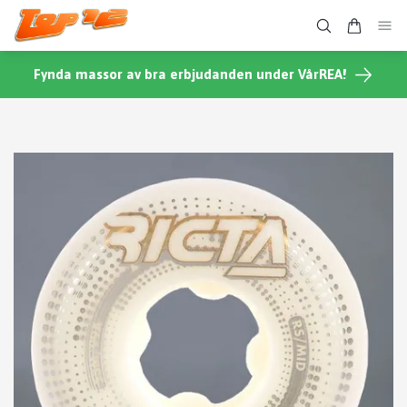
Fynda massor av bra erbjudanden under VårREA!