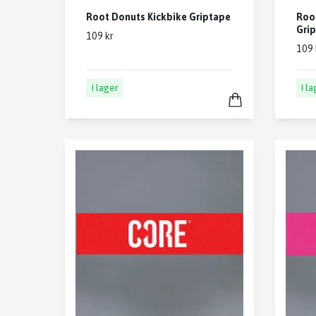
Root Donuts Kickbike Griptape
Root
Gri
109 kr
109 
I lager
I l