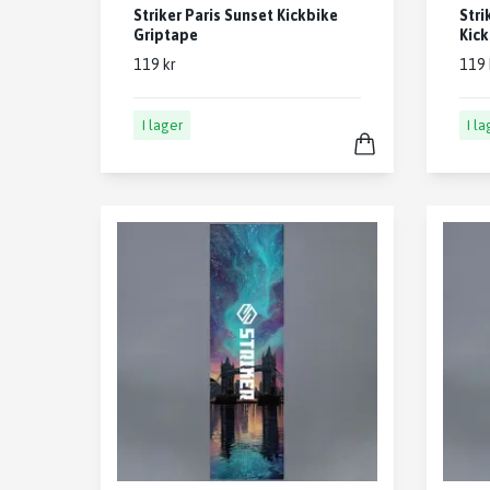
Striker Paris Sunset Kickbike
Stri
Griptape
Kick
119 kr
119 
I lager
I l