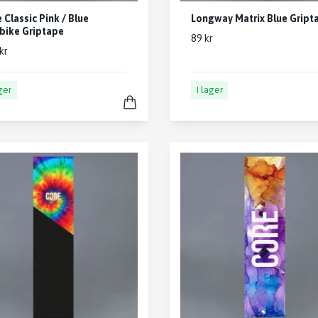
 Classic Pink / Blue
Longway Matrix Blue Gript
bike Griptape
89 kr
kr
ager
I lager