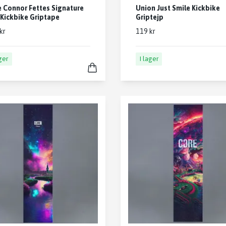
 Connor Fettes Signature
Union Just Smile Kickbike
 Kickbike Griptape
Griptejp
kr
119 kr
ager
I lager