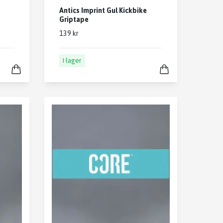
Antics Imprint Gul Kickbike
Griptape
139 kr
I lager