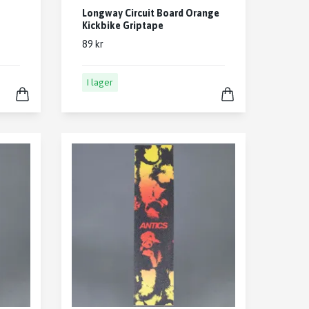
Longway Circuit Board Orange
Kickbike Griptape
89 kr
I lager