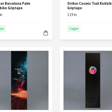
ker Barcelona Palm
Striker Cosmic Trail Kickbi
bike Griptape
Griptape
kr
119 kr
ager
I lager