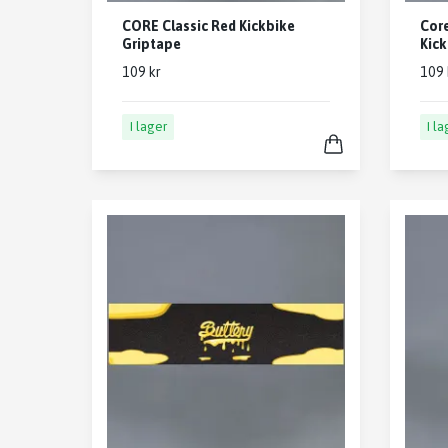
CORE Classic Red Kickbike
Core
Griptape
Kick
109 kr
109 
I lager
I l