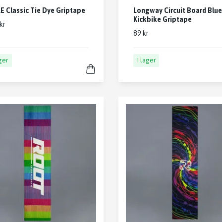
 Classic Tie Dye Griptape
Longway Circuit Board Blue
Kickbike Griptape
kr
89 kr
ager
I lager