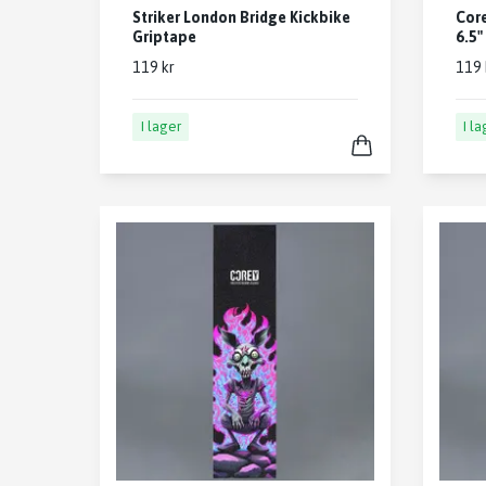
Striker London Bridge Kickbike
Core
Griptape
6.5"
119 kr
119 
I lager
I l