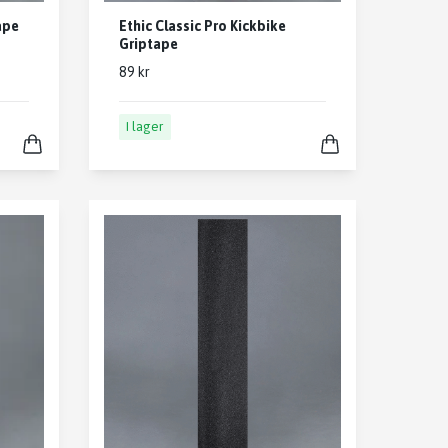
ape
Ethic Classic Pro Kickbike
Griptape
89 kr
I lager