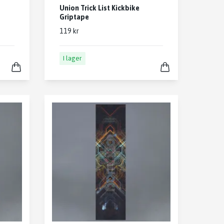
Union Trick List Kickbike
Griptape
119 kr
I lager