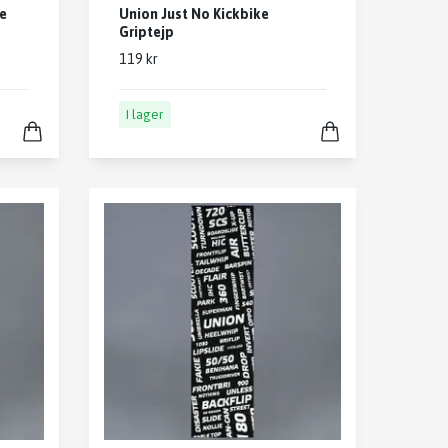
ke
Union Just No Kickbike
Griptejp
119 kr
I lager