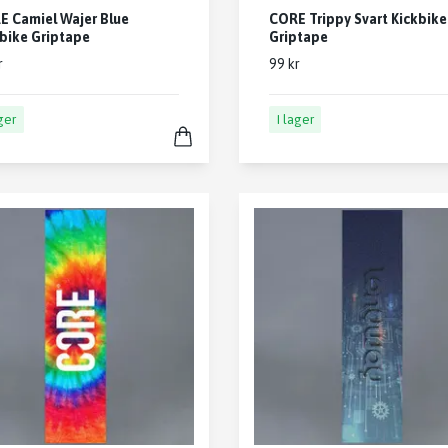
E Camiel Wajer Blue
CORE Trippy Svart Kickbike
bike Griptape
Griptape
r
99 kr
ager
I lager