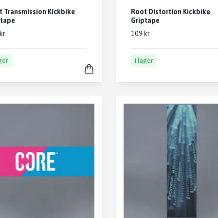
 Transmission Kickbike
Root Distortion Kickbike
ptape
Griptape
kr
109 kr
ager
I lager