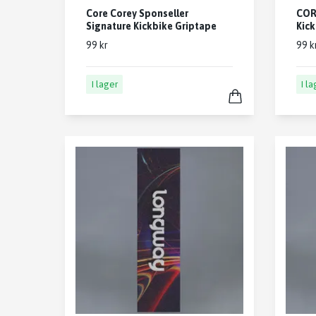
Core Corey Sponseller
COR
Signature Kickbike Griptape
Kick
99 kr
99 k
I lager
I l