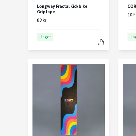
Longway Fractal Kickbike
CORE
Griptape
109 
89 kr
I lager
I l