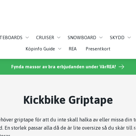
ATEBOARDS
CRUISER
SNOWBOARD
SKYDD
Köpinfo Guide
REA
Presentkort
Fynda massor av bra erbjudanden under VårREA!
Kickbike Griptape
över griptape för att du inte skall halka av eller missa din t
d. En storlek passar alla då de är lite oversize så du skär till 