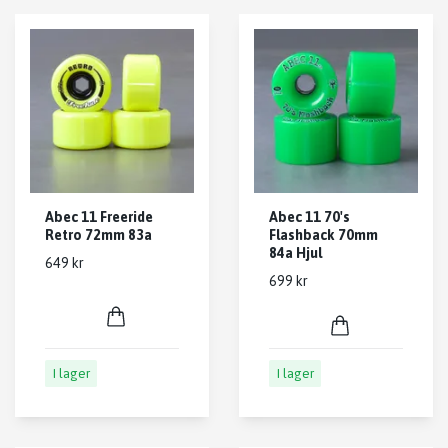
Abec 11 Freeride
Abec 11 70's
Retro 72mm 83a
Flashback 70mm
84a Hjul
649 kr
699 kr
I lager
I lager