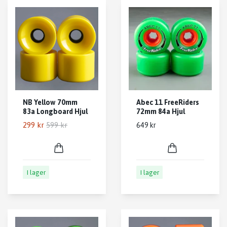
NB Yellow 70mm
Abec 11 FreeRiders
83a Longboard Hjul
72mm 84a Hjul
299 kr
599 kr
649 kr
I lager
I lager