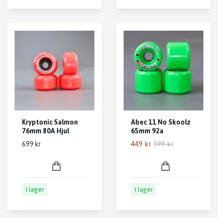
Kryptonic Salmon
Abec 11 No Skoolz
76mm 80A Hjul
65mm 92a
449 kr
599 kr
699 kr
I lager
I lager