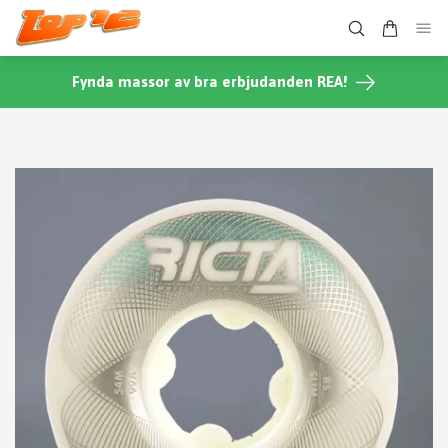
Fynda massor av bra erbjudanden REA!