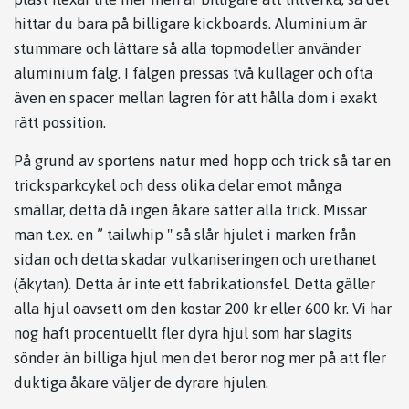
hittar du bara på billigare kickboards. Aluminium är
stummare och lättare så alla topmodeller använder
aluminium fälg. I fälgen pressas två kullager och ofta
även en spacer mellan lagren för att hålla dom i exakt
rätt possition.
På grund av sportens natur med hopp och trick så tar en
tricksparkcykel och dess olika delar emot många
smällar, detta då ingen åkare sätter alla trick. Missar
man t.ex. en ” tailwhip " så slår hjulet i marken från
sidan och detta skadar vulkaniseringen och urethanet
(åkytan). Detta är inte ett fabrikationsfel. Detta gäller
alla hjul oavsett om den kostar 200 kr eller 600 kr. Vi har
nog haft procentuellt fler dyra hjul som har slagits
sönder än billiga hjul men det beror nog mer på att fler
duktiga åkare väljer de dyrare hjulen.