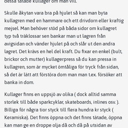
dessa tätade kullager om man vill.
Skulle åkytan vara bra på hjulet så kan man byta
kullagren med en hammare och ett drivdorn eller kraftig
mejsel. Man behöver stöd på båda sidor om kullagret
typ två träklossar sen bankar man ut lagren från
avigsidan och vänder hjulet på och slår ut den andra
lagret. Det krävs en hel del kraft. Du fixar en enkel (bult,
brickor och mutter)
kullagerpress
så du kan pressa in
kullagren, som är mycket ömtåliga för tryck från sidan,
så det är lätt att förstöra dom man man t.ex. försöker att
banka in dom.
Kullager finns en uppsjö av olika ( dock alltid samma
storlek till både sparkcyklar, skateboards, inlines osv. ).
Billiga för några tior styck till flera hundra kr styck (
Keramiska). Det finns öppna och det finns tätade, öppna
kan man ge en droppe olja då och då på utsidan av