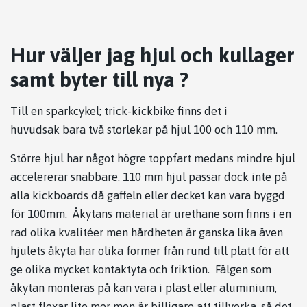
Hur väljer jag hjul och kullager
samt byter till nya ?
Till en sparkcykel; trick-kickbike finns det i
huvudsak bara två storlekar på hjul 100 och 110 mm.
Större hjul har något högre toppfart medans mindre hjul
accelererar snabbare. 110 mm hjul passar dock inte på
alla kickboards då gaffeln eller decket kan vara byggd
för 100mm. Åkytans material är urethane som finns i en
rad olika kvalitéer men hårdheten är ganska lika även
hjulets åkyta har olika former från rund till platt för att
ge olika mycket kontaktyta och friktion. Fälgen som
åkytan monteras på kan vara i plast eller aluminium,
plast flexar lite mer men är billigare att tillverka, så det