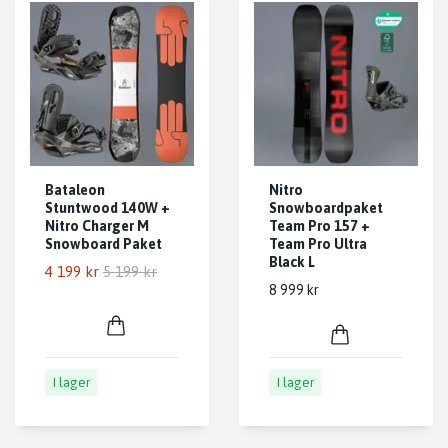
Bataleon
Nitro
Stuntwood 140W +
Snowboardpaket
Nitro Charger M
Team Pro 157 +
Snowboard Paket
Team Pro Ultra
Black L
4 199 kr
5 199 kr
8 999 kr
I lager
I lager