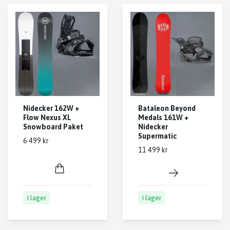
Nidecker 162W +
Bataleon Beyond
Flow Nexus XL
Medals 161W +
Snowboard Paket
Nidecker
Supermatic
6 499 kr
11 499 kr
I lager
I lager