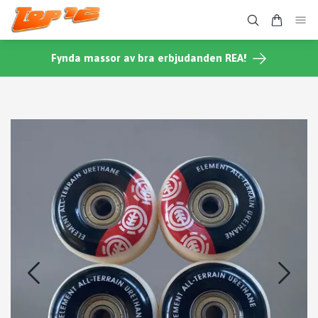
Fynda massor av bra erbjudanden REA!