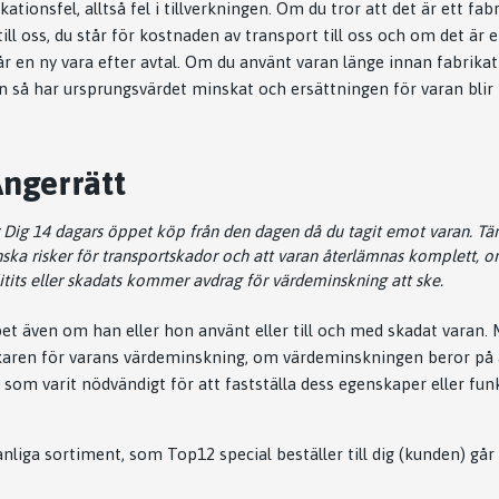
ationsfel, alltså fel i tillverkningen. Om du tror att det är ett fab
till oss, du står för kostnaden av transport till oss och om det är 
 får en ny vara efter avtal. Om du använt varan länge innan fabri
an så har ursprungsvärdet minskat och ersättningen för varan blir
Ångerrätt
g 14 dagars öppet köp från den dagen då du tagit emot varan. Tänk p
nska risker för transportskador och att varan återlämnas komplett,
litits eller skadats kommer avdrag för värdeminskning att ske.
 även om han eller hon använt eller till och med skadat varan.
idkaren för varans värdeminskning, om värdeminskningen beror p
 som varit nödvändigt för att fastställa dess egenskaper eller fu
anliga sortiment, som Top12 special beställer till dig (kunden) går