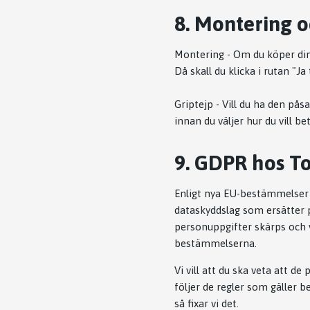
8. Montering o
Montering - Om du köper din s
Då skall du klicka i rutan "Ja
Griptejp - Vill du ha den pås
innan du väljer hur du vill be
9. GDPR hos T
Enligt nya EU-bestämmelser 
dataskyddslag som ersätter 
personuppgifter skärps och v
bestämmelserna.
Vi vill att du ska veta att d
följer de regler som gäller b
så fixar vi det.