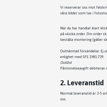
Vi reserverar oss mot felskr
våra bilder som tas i fotostud
När du har handlat klart klic
på skicka order. Din order ski
beställa montering (gäller s
Outhämtad försändelse: Ej utl
enlighet med SFS 1981:739.
Outlöst
Påminnelseavgift debiteras 
2. Leveranstid
Normal leveranstid är 3-5 arb
oss.