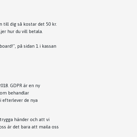
ill dig så kostar det 50 kr.
er hur du vill betala.
board!", på sidan 1 i kassan
2018. GDPR är en ny
 som behandlar
i efterlever de nya
 trygga händer och att vi
oss är det bara att maila oss