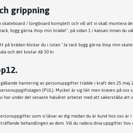
ch grippning
kateboard / longboard komplett och vill att vi skall montera den t
 tack, bygg gärna ihop min bräda!", på sidan 1 i kassan innan du välj
att på brädan klickar du i rutan "Ja tack bygg gärna ihop min skate
tala och det kostar då 50 kr.
op12.
gällande hantering av personuppgifter trädde i kraft den 25 maj 
personuppgiftslagen (PUL). Mycket är sig likt men kraven på oss
i har under det senaste halvåret arbetat med att säkerställa att v
e personuppgifter som vi lånar av dig medan du är kund hos oss är i
eträffande behandlingen av dem. Vill du radera dina uppgifter hos 