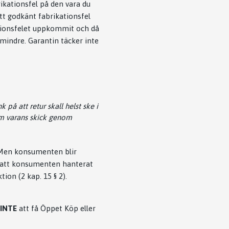
rikationsfel på den vara du
ett godkänt fabrikationsfel
kationsfelet uppkommit och då
 mindre. Garantin täcker inte
å att retur skall helst ske i
 om varans skick genom
 Men konsumenten blir
å att konsumenten hanterat
nktion
(2 kap. 15 § 2).
INTE
att få Öppet Köp eller