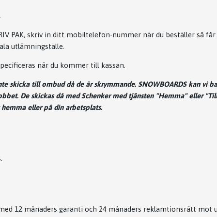
t
IV PAK, skriv in ditt mobiltelefon-nummer när du beställer så får
ala utlämningställe.
pecificeras när du kommer till kassan.
te skicka till ombud då de är skrymmande. SNOWBOARDS kan vi ba
bbet. De skickas då med Schenker med tjänsten "Hemma" eller "Till
hemma eller på din arbetsplats.
s.
r med 12 månaders garanti och 24 månaders reklamtionsrätt mot u