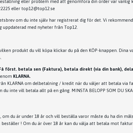
eställning eller problem med att genomföra din order var vänlig k
122225 eller
top12@top12.se
etsbrev om du inte själv har registrerat dig för det. Vi rekommen
dig uppdaterad med nyheter från Top12.
vilken produkt du vill köpa klickar du på den KÖP-knappen. Dina va
.
Få först. betala sen (Faktura), betala direkt (via din bank), del
genom
KLARNA.
ån KLARNA om delbetalning / kredit när du väljer att betala via fa
 om du inte vill betala allt på en gång. MINSTA BELOPP SOM DU S
 om du är under 18 år och vill beställa varor måste du ha din m
beställer ! Om du är över 18 år kan du välja att betala mot faktur