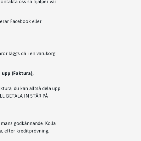
ontakta oss så hjälper vår
derar Facebook eller
ror läggs då i en varukorg.
a upp (Faktura),
ktura, du kan alltså dela upp
KALL BETALA IN STÅR PÅ
ålsmans godkännande. Kolla
a, efter kreditprövning.