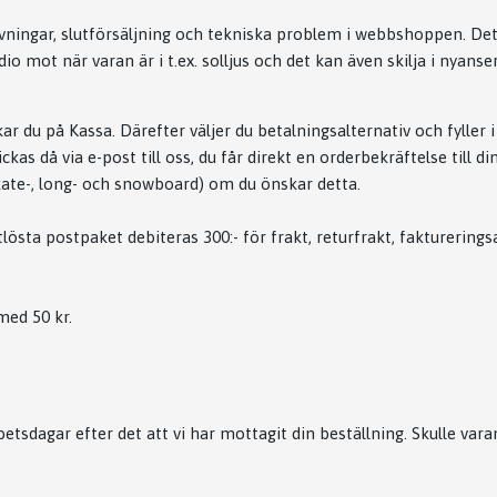
ivningar, slutförsäljning och tekniska problem i webbshoppen. Det 
io mot när varan är i t.ex. solljus och det kan även skilja i nyanser
kar du på Kassa. Därefter väljer du betalningsalternativ och fyller 
ckas då via e-post till oss, du får direkt en orderbekräftelse till d
kate-, long- och snowboard) om du önskar detta.
östa postpaket debiteras 300:- för frakt, returfrakt, fakturerings
med 50 kr.
etsdagar efter det att vi har mottagit din beställning. Skulle varan