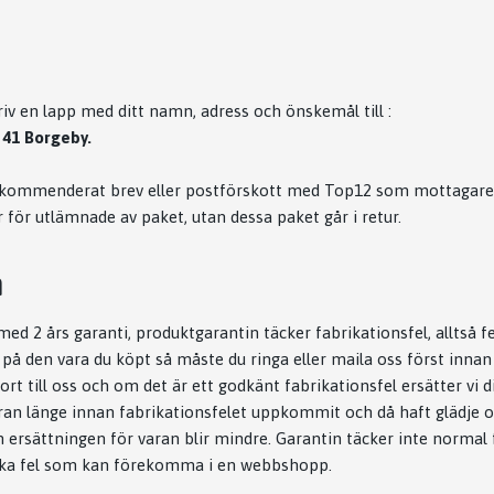
iv en lapp med ditt namn, adress och önskemål till :
 41 Borgeby.
 rekommenderat brev eller postförskott med Top12 som mottagare, 
 för utlämnade av paket, utan dessa paket går i retur.
n
med 2 års garanti, produktgarantin täcker fabrikationsfel, alltså fe
l på den vara du köpt så måste du ringa eller maila oss först innan 
rt till oss och om det är ett godkänt fabrikationsfel ersätter vi d
ran länge innan fabrikationsfelet uppkommit och då haft glädje o
ersättningen för varan blir mindre. Garantin täcker inte normal fö
iska fel som kan förekomma i en webbshopp.