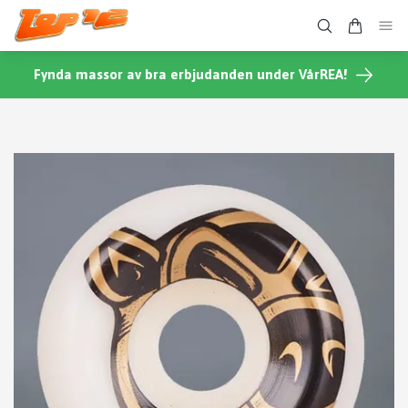
Fynda massor av bra erbjudanden under VårREA!