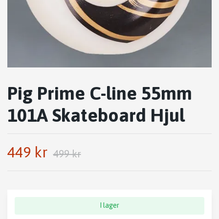
Pig Prime C-line 55mm
101A Skateboard Hjul
449 kr
499 kr
I lager