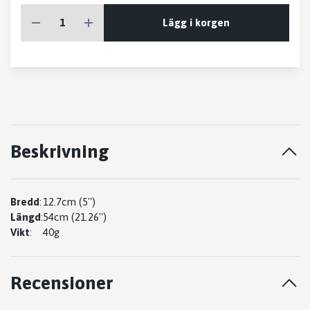
Lägg i korgen
Beskrivning
Bredd
:
12.7cm (5'')
Längd
:
54cm (21.26'')
Vikt
:
40g
Recensioner