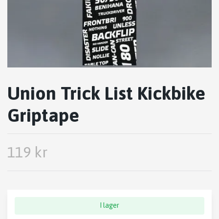
Union Trick List Kickbike
Griptape
119 kr
I lager