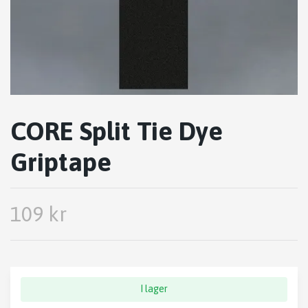
CORE Split Tie Dye
Griptape
109 kr
I lager