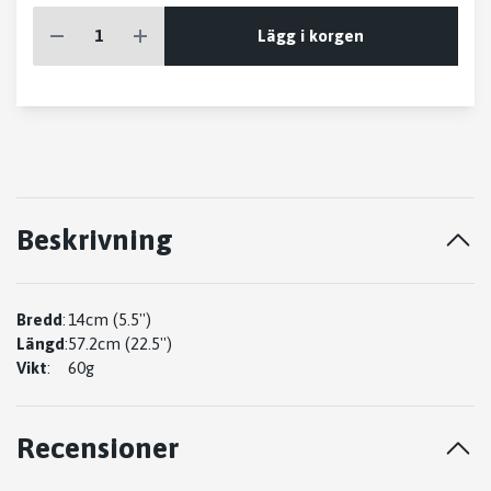
Lägg i korgen
Beskrivning
Bredd
:
14cm (5.5'')
Längd
:
57.2cm (22.5'')
Vikt
:
60g
Recensioner