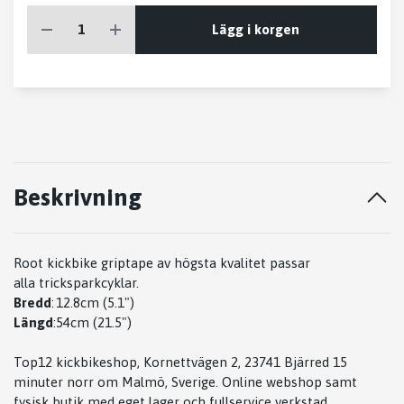
Lägg i korgen
Beskrivning
Root kickbike griptape av högsta kvalitet passar
alla tricksparkcyklar.
Bredd
:
12.8cm (5.1")
Längd
:
54cm (21.5")
Top12 kickbikeshop, Kornettvägen 2, 23741 Bjärred 15
minuter norr om Malmö, Sverige. Online webshop samt
fysisk butik med eget lager och fullservice verkstad.