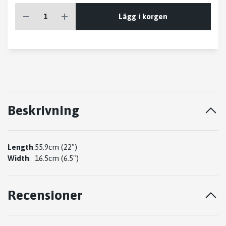
Lägg i korgen
Beskrivning
Length
:
55.9cm (22")
Width
:
16.5cm (6.5")
Recensioner