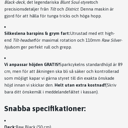
Black-deck
, det legendariska
Blunt Soul-styret
och
precisionsdetaljer från
Tilt
och
District
. Denna maskin är
gjord för att hålla för tunga tricks och höga hopp.
Silkeslena barspins & grym fart:
Utrustad med ett high-
end
Tilt-headset
för maximal rotation och 110mm
Raw Silver-
hjul
som ger perfekt rull och grepp.
Vi anpassar höjden GRATIS!
Sparkcykelns standardhöjd är 89
cm, men för att åkningen ska bli så säker och kontrollerad
som möjligt kapar vi gärna styret till din exakta önskade
höjd innan vi skickar den.
Helt utan extra kostnad!
(Skriv
bara ditt önskemål i meddelandefältet i kassan).
Snabba specifikationer:
Deck:
Raw Black (50 cm)