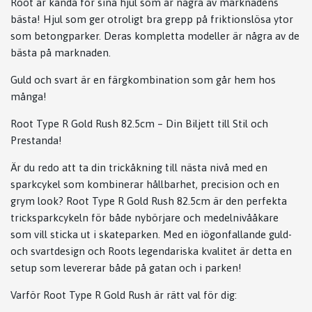
Root är kända för sina hjul som är några av marknadens
bästa! Hjul som ger otroligt bra grepp på friktionslösa ytor
som betongparker. Deras kompletta modeller är några av de
bästa på marknaden.
Guld och svart är en färgkombination som går hem hos
många!
Root Type R Gold Rush 82.5cm – Din Biljett till Stil och
Prestanda!
Är du redo att ta din trickåkning till nästa nivå med en
sparkcykel som kombinerar hållbarhet, precision och en
grym look? Root Type R Gold Rush 82.5cm är den perfekta
tricksparkcykeln för både nybörjare och medelnivååkare
som vill sticka ut i skateparken. Med en iögonfallande guld-
och svartdesign och Roots legendariska kvalitet är detta en
setup som levererar både på gatan och i parken!
Varför Root Type R Gold Rush är rätt val för dig: