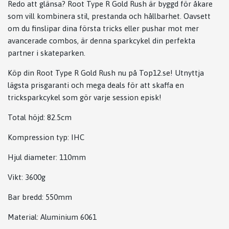
Redo att glänsa?
Root Type R Gold Rush är byggd för åkare
som vill kombinera stil, prestanda och hållbarhet. Oavsett
om du finslipar dina första tricks eller pushar mot mer
avancerade combos, är denna sparkcykel din perfekta
partner i skateparken.
Köp din Root Type R Gold Rush nu på Top12.se!
Utnyttja
lägsta prisgaranti och mega deals för att skaffa en
tricksparkcykel som gör varje session episk!
Total höjd: 82.5cm
Kompression typ:
IHC
Hjul diameter: 110mm
Vikt:
3600g
Bar bredd: 550mm
Material: Aluminium 6061