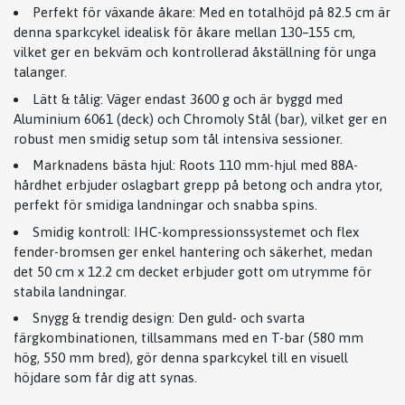
Perfekt för växande åkare:
Med en totalhöjd på 82.5 cm är
denna sparkcykel idealisk för åkare mellan 130–155 cm,
vilket ger en bekväm och kontrollerad åkställning för unga
talanger.
Lätt & tålig:
Väger endast 3600 g och är byggd med
Aluminium 6061 (deck) och Chromoly Stål (bar), vilket ger en
robust men smidig setup som tål intensiva sessioner.
Marknadens bästa hjul:
Roots 110 mm-hjul med 88A-
hårdhet erbjuder oslagbart grepp på betong och andra ytor,
perfekt för smidiga landningar och snabba spins.
Smidig kontroll:
IHC-kompressionssystemet och flex
fender-bromsen ger enkel hantering och säkerhet, medan
det 50 cm x 12.2 cm decket erbjuder gott om utrymme för
stabila landningar.
Snygg & trendig design:
Den guld- och svarta
färgkombinationen, tillsammans med en T-bar (580 mm
hög, 550 mm bred), gör denna sparkcykel till en visuell
höjdare som får dig att synas.