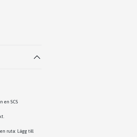
n en SCS
kt.
n ruta: Lägg till