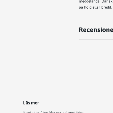
meddelande. Där sk
på höjd eller bredd. 
Recensione
Läs mer
Kontakta / besöka oss / öppettider