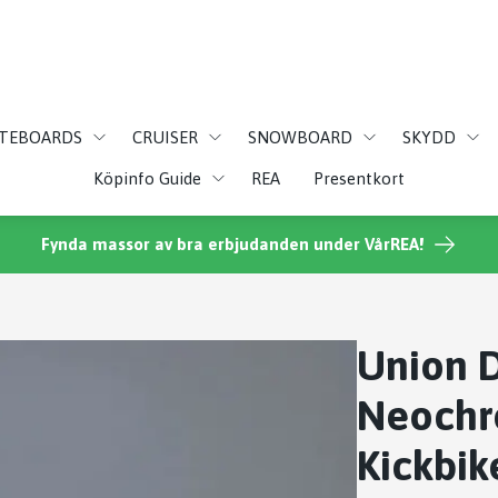
ATEBOARDS
CRUISER
SNOWBOARD
SKYDD
Köpinfo Guide
REA
Presentkort
Fynda massor av bra erbjudanden under VårREA!
Union D
Neochr
Kickbik