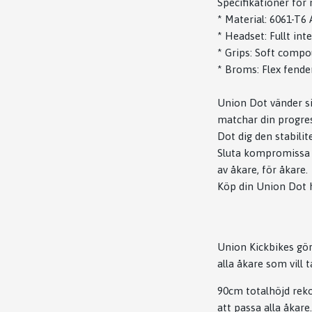
Specifikationer för
* Material: 6061-T6
* Headset: Fullt int
* Grips: Soft compo
* Broms: Flex fender 
Union Dot vänder si
matchar din progress
Dot dig den stabilit
Sluta kompromissa m
av åkare, för åkare.
Köp din Union Dot h
Union Kickbikes gör
alla åkare som vill t
90cm totalhöjd reko
att passa alla åkare.