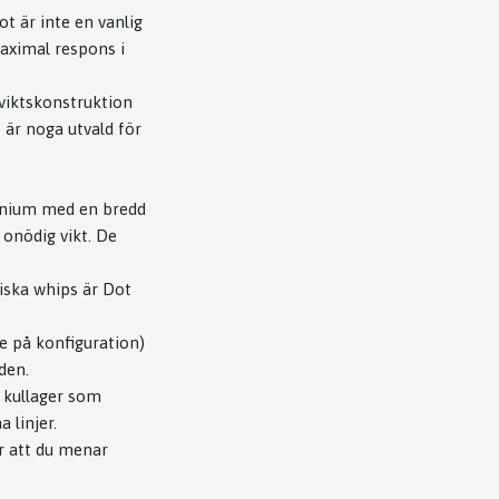
t är inte en vanlig
aximal respons i
viktskonstruktion
 är noga utvald för
minium med en bredd
 onödig vikt. De
niska whips är Dot
 på konfiguration)
 den.
 kullager som
 linjer.
ar att du menar