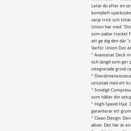
Letar du efter en se
komplett sparkcykel
varje trick och total
Union har med "Dot
som pallar trycket 
att ge dig den där 
Varför Union Dot är
* Avancerat Deck me
och längd som ger pe
integrerade grind-ra
* Överdimensionerat
utrustad med ett kr
* Smidigt Compress
som håller din setup 
* High-Speed Hjul: 
garanterar ett grymt
* Clean Design: Den
allvar. Det här är e