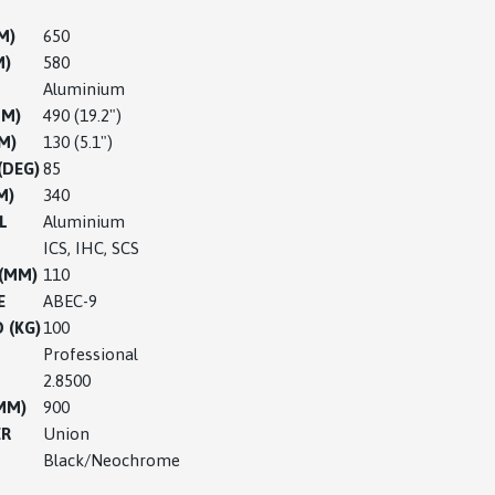
M)
650
M)
580
L
Aluminium
MM)
490 (19.2")
M)
130 (5.1")
(DEG)
85
M)
340
L
Aluminium
ICS, IHC, SCS
(MM)
110
E
ABEC-9
 (KG)
100
Professional
2.8500
MM)
900
ER
Union
Black/Neochrome