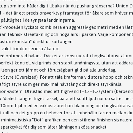
tup som inte håller dig tillbaka när du pushar gränserna? Union Do
 – det är ett precisionsverktyg framtaget för åkare som kräver m
 pålitlighet i de tyngsta landningarna.
"-modellen lyckats kombinera en aggressiv geometri med en lätt
från teknisk streetåkning och höga airs i parken. Varje komponent
"custom-känslan" direkt ur kartongen.
 valet för den seriösa åkaren:
d optimerad balans: Däcket är konstruerat i högkvalitativt alu
rfekt kontroll vid grinds och stabil landningsyta, utan att addera
ilsen ger ett jämnt och förutsägbart glid på alla underlag.
 Styre (Oversized): För att tåla krafterna vid stora hopp och tek
aftigt styre som ger maximal hävstång och direkt styrkänsla.
ion-system: Utrustad med ett high-end IHC/HIC-system (beroende
"dialed" längre. Inget rassel, bara ett solitt ljud när du sätter ner
110mm-hjul med en exklusiv urethan-blandning och högkvalitativa
 rull och det grepp du behöver för att bibehålla farten mellan dina
 minimalistiska "Dot"-grafiken och den stilrena finishen signaler
n sparkcykel för dig som låter åkningen sköta snacket.