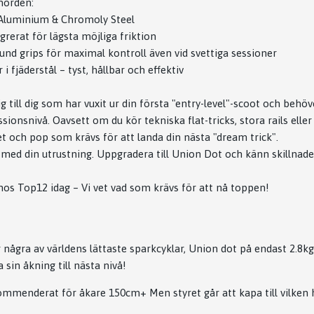
 nörden:
 Aluminium & Chromoly Steel
egrerat för lägsta möjliga friktion
und grips för maximal kontroll även vid svettiga sessioner
i fjäderstål – tyst, hållbar och effektiv
g till dig som har vuxit ur din första "entry-level"-scoot och beh
ionsnivå. Oavsett om du kör tekniska flat-tricks, stora rails eller
et och pop som krävs för att landa din nästa "dream trick".
ed din utrustning. Uppgradera till Union Dot och känn skillnade
os Top12 idag – Vi vet vad som krävs för att nå toppen!
 några av världens lättaste sparkcyklar, Union dot på endast 2.8kg
a sin åkning till nästa nivå!
mmenderat för åkare 150cm+ Men styret går att kapa till vilken 