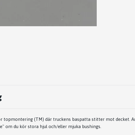
g
 topmontering (TM) där truckens baspatta stitter mot decket. A
" om du kör stora hjul och/eller mjuka bushings.