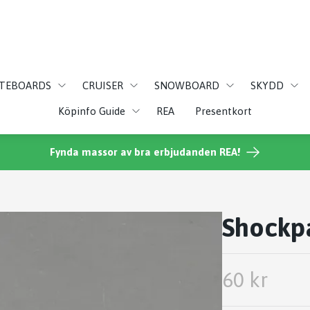
ATEBOARDS
CRUISER
SNOWBOARD
SKYDD
Köpinfo Guide
REA
Presentkort
Fynda massor av bra erbjudanden REA!
Shockp
60 kr