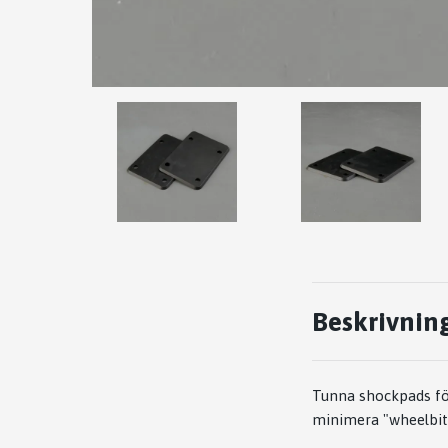
Beskrivnin
Tunna shockpads för
minimera "wheelbite