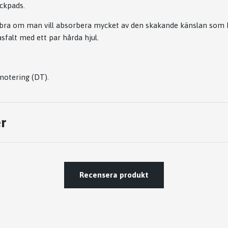
ockpads.
 bra om man vill absorbera mycket av den skakande känslan som 
falt med ett par hårda hjul.
motering (DT).
r
Recensera produkt