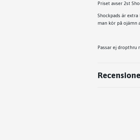
Priset avser 2st Sh
Shockpads är extra
man kör på ojämn as
Passar ej dropthru 
Recensione