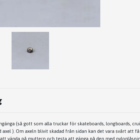
g
änga (så gott som alla truckar för skateboards, longboards, cru
axel ). Om axeln blivit skadad från sidan kan det vara svårt att f
å att vända på muttern och testa att gänga på den med nylonlåsnin