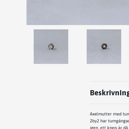
Beskrivnin
Axelmutter med tumg
2by2 har tumgängad 
igen, ett knep är d