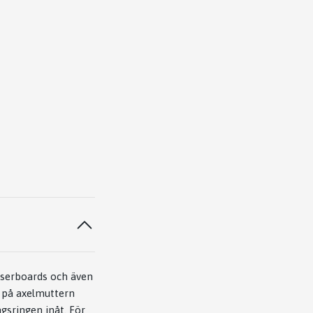
iserboards och även
å på axelmuttern
gsringen inåt. För