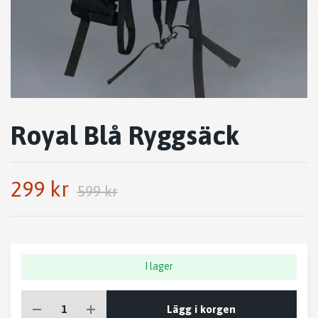
Royal Blå Ryggsäck
299 kr
599 kr
I lager
Lägg i korgen