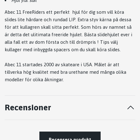
Hjul yta: slät
Abec 11 FreeRiders ett perfekt hjul för dig som vill köra
slides lite hårdare och rundad LIP. Extra styv kärna på dessa
för att kullagren skall sitta perfekt. Som hörs av namnet så
är detta det ulitimata freeride hjulet. Bästa slidehjulet ever i
alla fall ett av dom första och till drömpris ! Tips välj
kullager med inbyggda spacers om du skall köra slides.
Abec 11 startades 2000 av skateare i USA. Målet är att
tillverka hög kvalitet med bra urethane med många olika
modeller för olika åkningar.
Recensioner
Recensera produkt