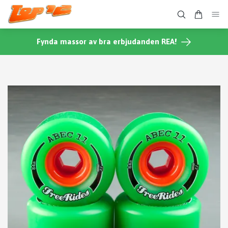
Fynda massor av bra erbjudanden REA!