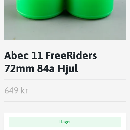
Abec 11 FreeRiders
72mm 84a Hjul
649 kr
I lager