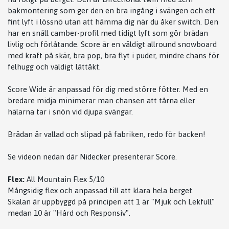
bakmontering som ger den en bra ingång i svängen och ett
fint lyft i lössnö utan att hämma dig när du åker switch. Den
har en snäll camber-profil med tidigt lyft som gör brädan
livlig och förlåtande. Score är en väldigt allround snowboard
med kraft på skär, bra pop, bra flyt i puder, mindre chans för
felhugg och väldigt lättåkt.
Score Wide är anpassad för dig med större fötter. Med en
bredare midja minimerar man chansen att tårna eller
hälarna tar i snön vid djupa svängar.
Brädan är vallad och slipad på fabriken, redo för backen!
Se videon nedan där Nidecker presenterar Score.
Flex:
All Mountain Flex 5/10
Mångsidig flex och anpassad till att klara hela berget.
Skalan är uppbyggd på principen att 1 är "Mjuk och Lekfull"
medan 10 är "Hård och Responsiv".