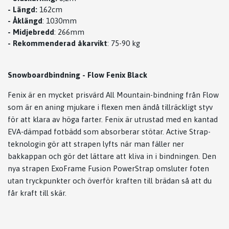
-
Längd:
162cm
-
Åklängd
: 1030mm
-
Midjebredd
: 266mm
-
Rekommenderad åkarvikt
: 75-90 kg
Snowboardbindning - Flow Fenix Black
Fenix är en mycket prisvärd All Mountain-bindning från Flow
som är en aning mjukare i flexen men ändå tillräckligt styv
för att klara av höga farter. Fenix är utrustad med en kantad
EVA-dämpad fotbädd som absorberar stötar. Active Strap-
teknologin gör att strapen lyfts när man fäller ner
bakkappan och gör det lättare att kliva in i bindningen. Den
nya strapen ExoFrame Fusion PowerStrap omsluter foten
utan tryckpunkter och överför kraften till brädan så att du
får kraft till skär.