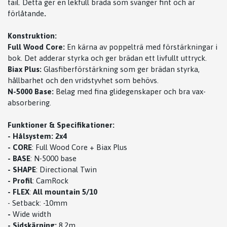
tail. Detta ger en lekfull bräda som svänger fint och är
förlåtande
.
Konstruktion:
Full Wood Core:
En kärna av poppelträ med förstärkningar i
bok. Det adderar styrka och ger brädan ett livfullt uttryck.
Biax Plus:
Glasfiberförstärkning som ger brädan styrka,
hållbarhet och den vridstyvhet som behövs.
N-5000 Base:
Belag med fina glidegenskaper och bra vax-
absorbering.
Funktioner & Specifikationer:
- Hålsystem: 2x4
-
CORE
: Full Wood Core + Biax Plus
-
BASE
: N-5000 base
-
SHAPE
: Directional Twin
-
Profil
: CamRock
-
FLEX
:
All mountain 5/10
- Setback: -10mm
-
Wide width
-
Sidskärning:
8,2m