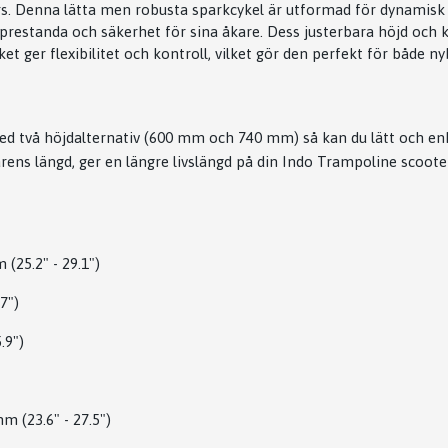
s. Denna lätta men robusta sparkcykel är utformad för dynamisk 
prestanda och säkerhet för sina åkare. Dess justerbara höjd och
t ger flexibilitet och kontroll, vilket gör den perfekt för både n
ed två höjdalternativ (600 mm och 740 mm) så kan du lätt och enk
rens längd, ger en längre livslängd på din Indo Trampoline scooter
 (25.2" - 29.1")
7")
.9")
m (23.6" - 27.5")