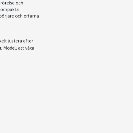
rörelse och
 kompakta
ybörjare och erfarna
elt justera efter
. Modell att växa