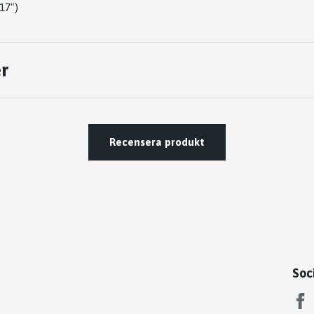
17")
r
Recensera produkt
Soc