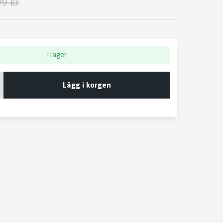
99 kr
I lager
Lägg i korgen