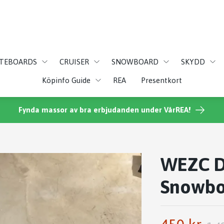
ATEBOARDS
CRUISER
SNOWBOARD
SKYDD
Köpinfo Guide
REA
Presentkort
Fynda massor av bra erbjudanden under VårREA!
WEZC D
Snowbo