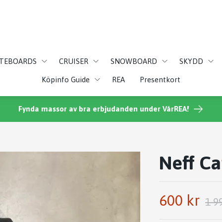
ATEBOARDS
CRUISER
SNOWBOARD
SKYDD
Köpinfo Guide
REA
Presentkort
Fynda massor av bra erbjudanden under VårREA!
Neff Ca
600 kr
1 9