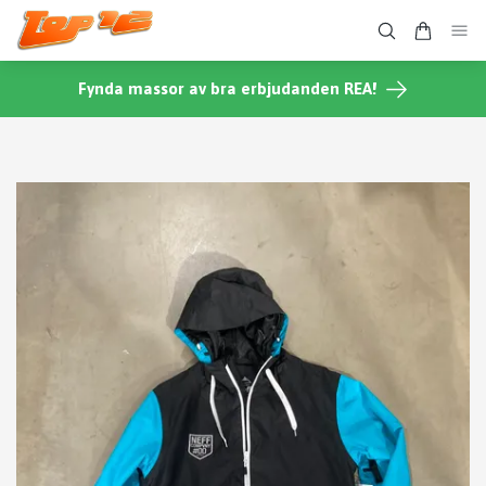
Fynda massor av bra erbjudanden REA!