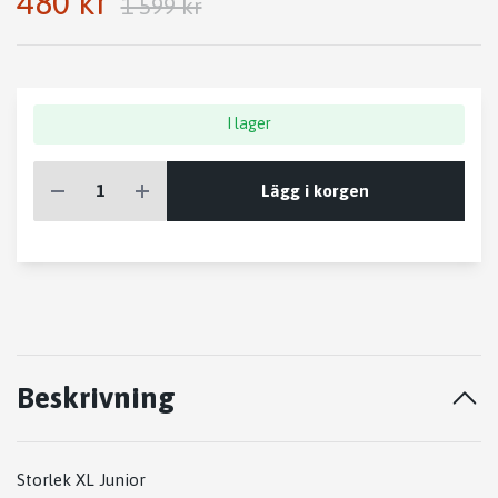
480 kr
1 599 kr
I lager
Lägg i korgen
Beskrivning
Storlek XL Junior