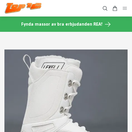
Fynda massor av bra erbjudanden REA!