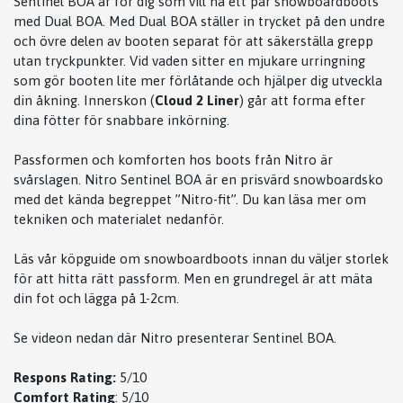
Sentinel BOA är för dig som vill ha ett par snowboardboots
med Dual BOA. Med Dual BOA ställer in trycket på den undre
och övre delen av booten separat för att säkerställa grepp
utan tryckpunkter. Vid vaden sitter en mjukare urringning
som gör booten lite mer förlåtande och hjälper dig utveckla
din åkning. Innerskon (
Cloud 2 Liner
) går att forma efter
dina fötter för snabbare inkörning.
Passformen och komforten hos boots från Nitro är
svårslagen. Nitro Sentinel BOA är en prisvärd snowboardsko
med det kända begreppet ”Nitro-fit”. Du kan läsa mer om
tekniken och materialet nedanför.
Läs vår köpguide om snowboardboots innan du väljer storlek
för att hitta rätt passform. Men en grundregel är att mäta
din fot och lägga på 1-2cm.
Se videon nedan där Nitro presenterar Sentinel BOA.
Respons Rating:
5/10
Comfort Rating
: 5/10