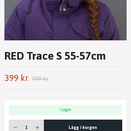
RED Trace S 55-57cm
399 kr
799 kr
I lager
Lägg i korgen