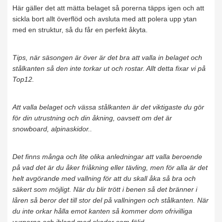
Här gäller det att mätta belaget så porerna täpps igen och att
sickla bort allt överflöd och avsluta med att polera upp ytan
med en struktur, så du får en perfekt åkyta.
Tips, när säsongen är över är det bra att valla in belaget och
stålkanten så den inte torkar ut och rostar. Allt detta fixar vi på
Top12.
Att valla belaget och vässa stålkanten är det viktigaste du gör
för din utrustning och din åkning, oavsett om det är
snowboard, alpinaskidor..
Det finns många och lite olika anledningar att valla beroende
på vad det är du åker friåkning eller tävling, men för alla är det
helt avgörande med vallning för att du skall åka så bra och
säkert som möjligt. När du blir trött i benen så det bränner i
låren så beror det till stor del på vallningen och stålkanten. När
du inte orkar hålla emot kanten så kommer dom ofrivilliga