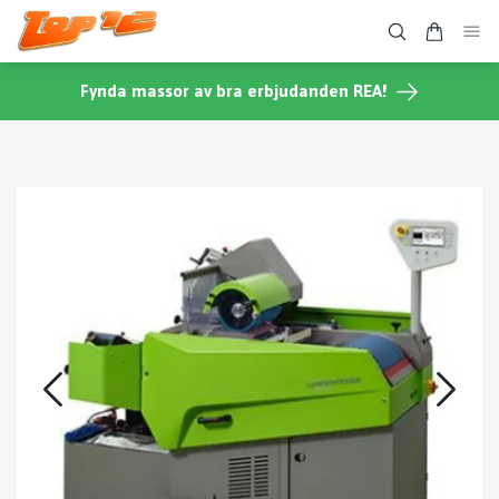
Fynda massor av bra erbjudanden REA!