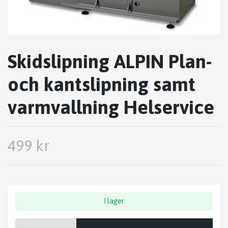
Skidslipning ALPIN Plan-
och kantslipning samt
varmvallning Helservice
499 kr
I lager