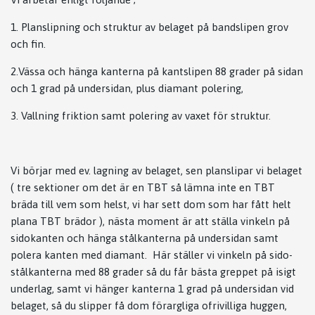
1. Planslipning och struktur av belaget på bandslipen grov
och fin.
2.Vässa och hänga kanterna på kantslipen 88 grader på sidan
och 1 grad på undersidan, plus diamant polering,
3. Vallning friktion samt polering av vaxet för struktur.
Vi börjar med ev. lagning av belaget, sen planslipar vi belaget
( tre sektioner om det är en TBT så lämna inte en TBT
bräda till vem som helst, vi har sett dom som har fått helt
plana TBT brädor ), nästa moment är att ställa vinkeln på
sidokanten och hänga stålkanterna på undersidan samt
polera kanten med diamant. Här ställer vi vinkeln på sido-
stålkanterna med 88 grader så du får bästa greppet på isigt
underlag, samt vi hänger kanterna 1 grad på undersidan vid
belaget, så du slipper få dom förargliga ofrivilliga huggen,