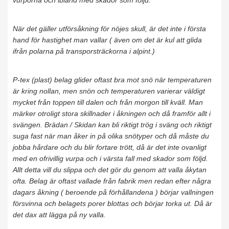
vurporna och ibland med skador som följd.
När det gäller utförsåkning för nöjes skull, är det inte i första
hand för hastighet man vallar ( även om det är kul att glida
ifrån polarna på transporsträckorna i alpint.)
P-tex (plast) belag glider oftast bra mot snö när temperaturen
är kring nollan, men snön och temperaturen varierar väldigt
mycket från toppen till dalen och från morgon till kväll. Man
märker otroligt stora skillnader i åkningen och då framför allt i
svängen. Brädan / Skidan kan bli riktigt trög i sväng och riktigt
suga fast när man åker in på olika snötyper och då måste du
jobba hårdare och du blir fortare trött, då är det inte ovanligt
med en ofrivillig vurpa och i värsta fall med skador som följd.
Allt detta vill du slippa och det gör du genom att valla åkytan
ofta. Belag är oftast vallade från fabrik men redan efter några
dagars åkning ( beroende på förhållandena ) börjar vallningen
försvinna och belagets porer blottas och börjar torka ut. Då är
det dax att lägga på ny valla.