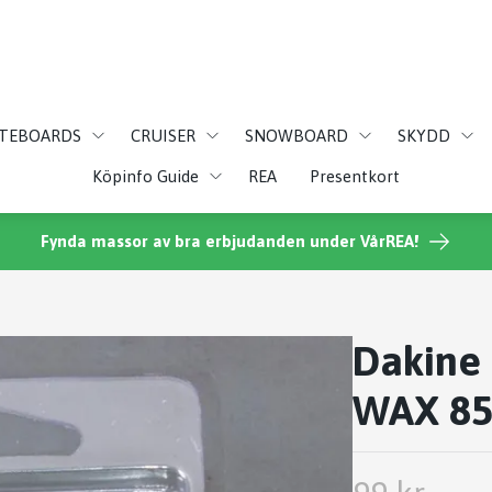
ATEBOARDS
CRUISER
SNOWBOARD
SKYDD
Köpinfo Guide
REA
Presentkort
Fynda massor av bra erbjudanden under VårREA!
Dakine 
WAX 85