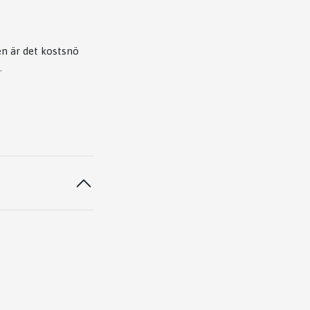
en är det kostsnö
.