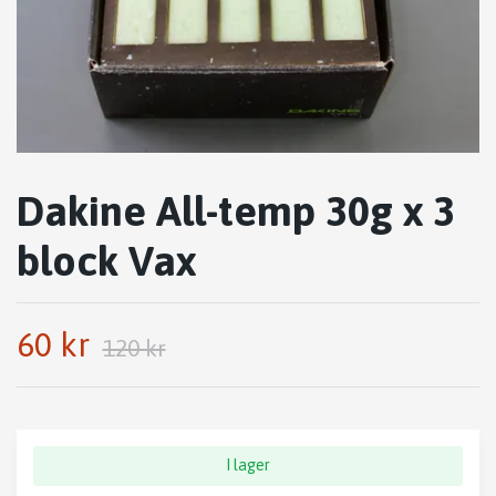
Dakine All-temp 30g x 3
block Vax
60 kr
120 kr
I lager