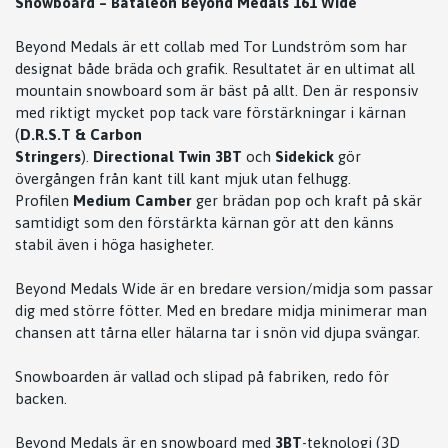
Snowboard – Bataleon Beyond Medals 161 Wide
Beyond Medals är ett collab med Tor Lundström som har
designat både bräda och grafik. Resultatet är en ultimat all
mountain snowboard som är bäst på allt. Den är responsiv
med riktigt mycket pop tack vare förstärkningar i kärnan
(
D.R.S.T & Carbon
Stringers
).
Directional
Twin
3BT
och
Sidekick
gör
övergången från kant till kant mjuk utan felhugg.
Profilen
Medium
Camber
ger brädan pop och kraft på skär
samtidigt som den förstärkta kärnan gör att den känns
stabil även i höga hasigheter.
Beyond Medals Wide är en bredare version/midja som passar
dig med större fötter. Med en bredare midja minimerar man
chansen att tårna eller hälarna tar i snön vid djupa svängar.
Snowboarden är vallad och slipad på fabriken, redo för
backen.
Beyond Medals är en snowboard med
3BT
-teknologi (3D