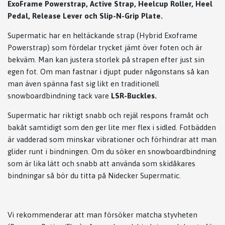
ExoFrame Powerstrap, Active Strap, Heelcup Roller, Heel
Pedal, Release Lever och Slip-N-Grip Plate.
Supermatic har en heltäckande strap (Hybrid Exoframe
Powerstrap) som fördelar trycket jämt över foten och är
bekväm. Man kan justera storlek på strapen efter just sin
egen fot. Om man fastnar i djupt puder någonstans så kan
man även spänna fast sig likt en traditionell
snowboardbindning tack vare
LSR-Buckles.
Supermatic har riktigt snabb och rejäl respons framåt och
bakåt samtidigt som den ger lite mer flex i sidled. Fotbädden
är vadderad som minskar vibrationer och förhindrar att man
glider runt i bindningen. Om du söker en snowboardbindning
som är lika lätt och snabb att använda som skidåkares
bindningar så bör du titta på Nidecker Supermatic.
Vi rekommenderar att man försöker matcha styvheten