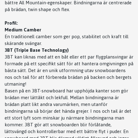
bättre All Mountain-egenskaper. Bindningarna är centrerade
på brädan, twin shape och flex.
Profil:
Medium Camber
En traditionell camber som ger pop, stabilitet och kraft till
skärande svängar.
3BT (Triple Base Technology)
3BT kan liknas med att en båt eller ett par flygplansvingar är
formade på ett specifikt sätt för att hantera omgivningen på
bästa sätt. Det är en unik utformning utav snowboardens
nos och tail för att förbereda brädan på backen och bergets
utmaning!
Basen på en 3BT-snowboard har upphöjda kanter som gör
brädan mer lättåkt och lekfull. Mellan bindningarna är
brädan platt likt andra varumärken, men utanför
bindningarna så börjar det hända grejer. I nos och tail är det
ett stort lyft som minskar ju närmare bindningarna man
kommer. 3BT gör att snowboarden blir förlåtande,
lättsvängd och kontrollerbar med ett bättre flyt i puder. En