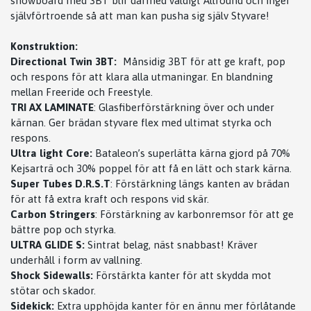
snowboard med 3BT blir därmed väldigt Allround och inger
självförtroende så att man kan pusha sig själv Styvare!
Konstruktion:
Directional Twin 3BT:
Månsidig 3BT för att ge kraft, pop
och respons för att klara alla utmaningar. En blandning
mellan Freeride och Freestyle.
TRI AX LAMINATE
: Glasfiberförstärkning över och under
kärnan. Ger brädan styvare flex med ultimat styrka och
respons.
Ultra light Core:
Bataleon’s superlätta kärna gjord på 70%
Kejsarträ och 30% poppel för att få en lätt och stark kärna.
Super Tubes D.R.S.T
: Förstärkning längs kanten av brädan
för att få extra kraft och respons vid skär.
Carbon Stringers
: Förstärkning av karbonremsor för att ge
bättre pop och styrka.
ULTRA GLIDE S:
Sintrat belag, näst snabbast! Kräver
underhåll i form av vallning.
Shock Sidewalls:
Förstärkta kanter för att skydda mot
stötar och skador.
Sidekick:
Extra upphöjda kanter för en ännu mer förlåtande