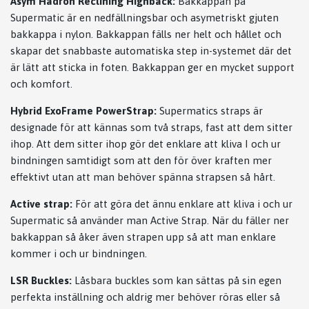
Asym Hadron Reclining Highback:
Bakkappan på
Supermatic är en nedfällningsbar och asymetriskt gjuten
bakkappa i nylon. Bakkappan fälls ner helt och hållet och
skapar det snabbaste automatiska step in-systemet där det
är lätt att sticka in foten. Bakkappan ger en mycket support
och komfort.
Hybrid ExoFrame PowerStrap:
Supermatics straps är
designade för att kännas som två straps, fast att dem sitter
ihop. Att dem sitter ihop gör det enklare att kliva I och ur
bindningen samtidigt som att den för över kraften mer
effektivt utan att man behöver spänna strapsen så hårt.
Active strap:
För att göra det ännu enklare att kliva i och ur
Supermatic så använder man Active Strap. När du fäller ner
bakkappan så åker även strapen upp så att man enklare
kommer i och ur bindningen.
LSR Buckles:
Låsbara buckles som kan sättas på sin egen
perfekta inställning och aldrig mer behöver röras eller så