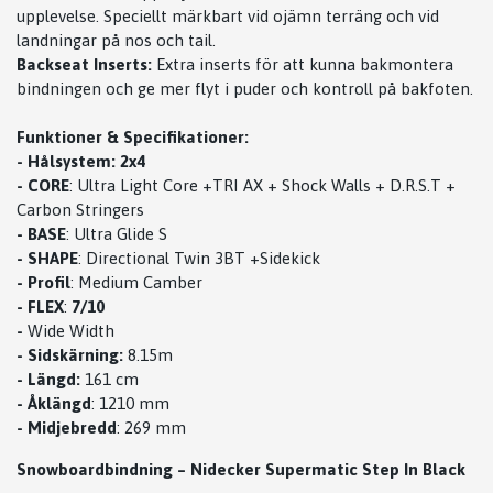
upplevelse. Speciellt märkbart vid ojämn terräng och vid
landningar på nos och tail.
Backseat Inserts:
Extra inserts för att kunna bakmontera
bindningen och ge mer flyt i puder och kontroll på bakfoten.
Funktioner & Specifikationer:
- Hålsystem: 2x4
-
CORE
: Ultra Light Core +TRI AX + Shock Walls + D.R.S.T +
Carbon Stringers
-
BASE
: Ultra Glide S
-
SHAPE
: Directional Twin 3BT +Sidekick
-
Profil
: Medium Camber
-
FLEX
:
7/10
-
Wide Width
-
Sidskärning:
8.15m
-
Längd:
161 cm
-
Åklängd
: 1210 mm
-
Midjebredd
: 269 mm
Snowboardbindning – Nidecker Supermatic Step In Black