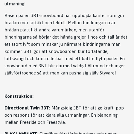
utmaning!
Basen på en 3BT-snowboard har upphöjda kanter som gör
brädan mer lättåkt och lekfull. Mellan bindningarna är
brädan platt likt andra varumärken, men utanför
bindningarna så börjar det hända grejer. I nos och tail är det
ett stort lyft som minskar ju närmare bindningarna man
kommer. 3BT gör att snowboarden blir förlåtande,
lättsvängd och kontrollerbar med ett bättre flyt i puder. En
snowboard med 3BT blir därmed väldigt Allround och inger
självförtroende så att man kan pusha sig själv Styvare!
Konstruktion:
Directional Twin 3BT:
Mångsidig 3BT för att ge kraft, pop
och respons för att klara alla utmaningar. En blandning
mellan Freeride och Freestyle.
BI AX
LAMINATE
: Glasfiber-förstärkning över och under