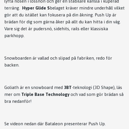
lyfta nosen i lössnön och ger en stabilare känsla i kuperad
terräng.
Hyper Glide S
belaget kräver mindre underhåll vilket
gör att du istället kan fokusera på din åkning. Push Up är
brädan för dig som gärna åker på allt du kan hitta i din väg.
Vare sig det är pudersnö, sidehits, rails eller klassiska
parkhopp.
Snowboarden är vallad och slipad på fabriken, redo för
backen.
Goliath är en snowboard med
3BT
-teknologi (3D Shape), läs
mer om
Triple Base Technology
och vad som gör brädan så
bra nedanför!
Se videon nedan där Bataleon presenterar Push Up.