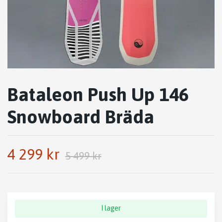
Bataleon Push Up 146
Snowboard Bräda
4 299 kr
5 499 kr
I lager