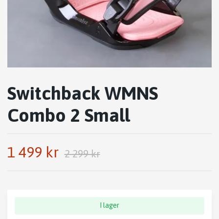
Switchback WMNS
Combo 2 Small
1 499 kr
2 299 kr
I lager