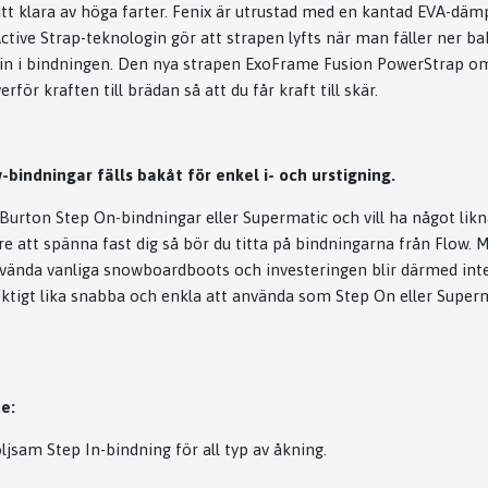
ör att klara av höga farter. Fenix är utrustad med en kantad EVA-d
Active Strap-teknologin gör att strapen lyfts när man fäller ner 
va in i bindningen. Den nya strapen ExoFrame Fusion PowerStrap o
för kraften till brädan så att du får kraft till skär.
bindningar fälls bakåt för enkel i- och urstigning.
Burton Step On-bindningar eller Supermatic och vill ha något lik
e att spänna fast dig så bör du titta på bindningarna från Flow.
vända vanliga snowboardboots och investeringen blir därmed inte 
riktigt lika snabba och enkla att använda som Step On eller Super
e:
ljsam Step In-bindning för all typ av åkning.