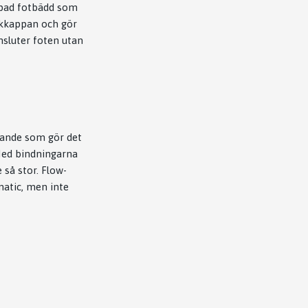
ämpad fotbädd som
bakkappan och gör
msluter foten utan
nande som gör det
 Med bindningarna
så stor. Flow-
matic, men inte