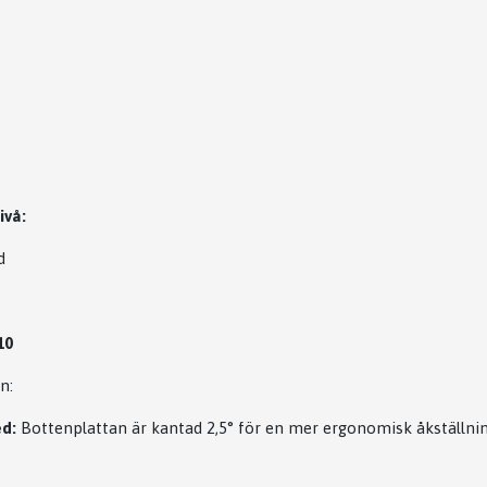
vå:
d
10
n:
d:
Bottenplattan är kantad 2,5° för en mer ergonomisk åkställning