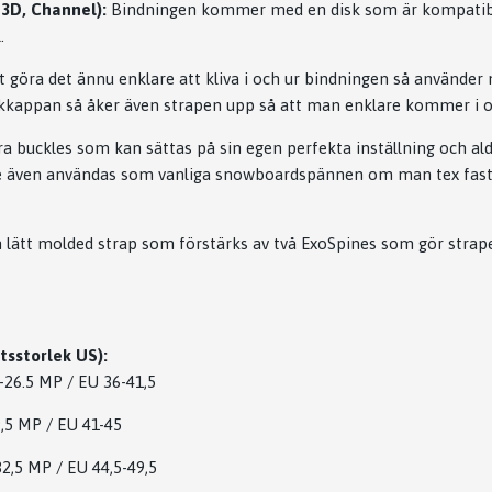
, 3D, Channel):
Bindningen kommer med en disk som är kompatibe
.
t göra det ännu enklare att kliva i och ur bindningen så använder
akkappan så åker även strapen upp så att man enklare kommer i o
a buckles som kan sättas på sin egen perfekta inställning och al
de även användas som vanliga snowboardspännen om man tex fastn
n lätt molded strap som förstärks av två ExoSpines som gör strap
tsstorlek US):
5-26.5 MP / EU 36-41,5
29,5 MP / EU 41-45
-32,5 MP / EU 44,5-49,5