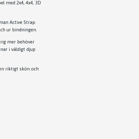
l med 2x4, 4x4, 3D
 man Active Strap.
ch ur bindningen.
drig mer behöver
ar i väldigt djup
en riktigt skön och