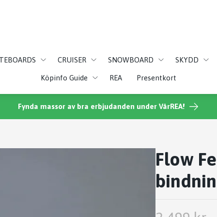
ATEBOARDS
CRUISER
SNOWBOARD
SKYDD
Köpinfo Guide
REA
Presentkort
Fynda massor av bra erbjudanden under VårREA!
Flow F
bindni