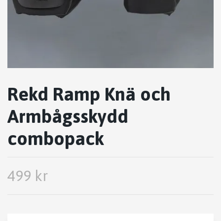
Rekd Ramp Knä och
Armbågsskydd
combopack
499 kr