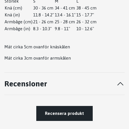
Storlek
S
M
L
Knä (cm)
30 - 36 cm
34 - 41 cm
38 - 45 cm
Knä (in)
11.8 - 14.2"
13.4 - 16.1"
15 - 17.7"
Armbåge (cm)
21 - 26 cm
25 - 28 cm
26 - 32 cm
Armbåge (in)
8.3 - 10.3"
9.8 - 11"
10 - 12.6"
Mät cirka 5cm ovanför knäskålen
Mät cirka 3cm ovanför armskålen
Recensioner
Recensera produkt