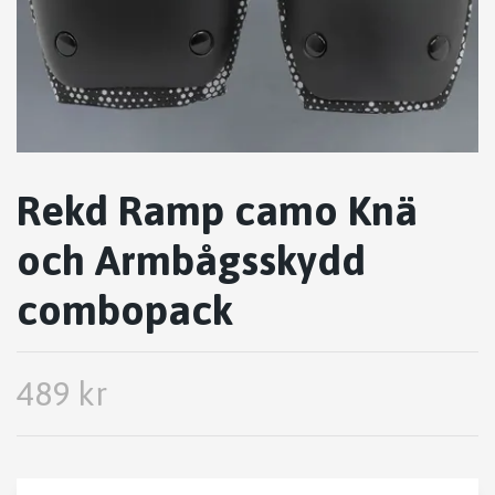
Rekd Ramp camo Knä
och Armbågsskydd
combopack
489 kr