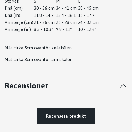
Storlek
S
M
L
Knä (cm)
30 - 36 cm
34 - 41 cm
38 - 45 cm
Knä (in)
11.8 - 14.2"
13.4 - 16.1"
15 - 17.7"
Armbåge (cm)
21 - 26 cm
25 - 28 cm
26 - 32 cm
Armbåge (in)
8.3 - 10.3"
9.8 - 11"
10 - 12.6"
Mät cirka 5cm ovanför knäskålen
Mät cirka 3cm ovanför armskålen
Recensioner
Recensera produkt