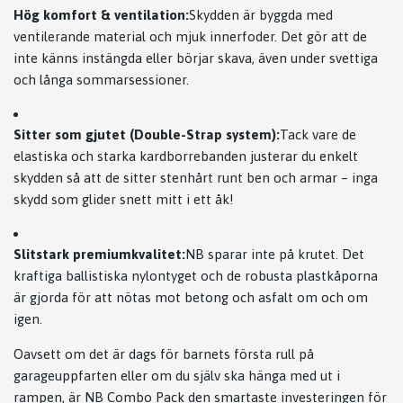
Hög komfort & ventilation:
Skydden är byggda med
ventilerande material och mjuk innerfoder. Det gör att de
inte känns instängda eller börjar skava, även under svettiga
och långa sommarsessioner.
Sitter som gjutet (Double-Strap system):
Tack vare de
elastiska och starka kardborrebanden justerar du enkelt
skydden så att de sitter stenhårt runt ben och armar – inga
skydd som glider snett mitt i ett åk!
Slitstark premiumkvalitet:
NB sparar inte på krutet. Det
kraftiga ballistiska nylontyget och de robusta plastkåporna
är gjorda för att nötas mot betong och asfalt om och om
igen.
Oavsett om det är dags för barnets första rull på
garageuppfarten eller om du själv ska hänga med ut i
rampen, är NB Combo Pack den smartaste investeringen för